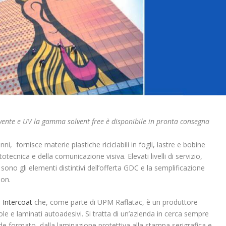
lvente e UV la gamma solvent free è disponibile in pronta consegna
i, fornisce materie plastiche riciclabili in fogli, lastre e bobine
totecnica e della comunicazione visiva. Elevati livelli di servizio,
sono gli elementi distintivi dell’offerta GDC e la semplificazione
ion.
è
Intercoat
che, come parte di UPM Raflatac, è un produttore
cole e laminati autoadesivi. Si tratta di un’azienda in cerca sempre
de formato, dalla laminazione protettiva alla stampa serigrafica e