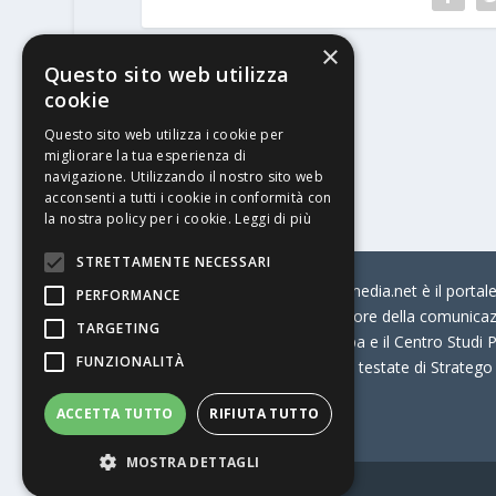
×
Questo sito web utilizza
PRECEDENTE
cookie
Questo sito web utilizza i cookie per
Arctic Paper lancia Hope
migliorare la tua esperienza di
navigazione. Utilizzando il nostro sito web
acconsenti a tutti i cookie in conformità con
la nostra policy per i cookie.
Leggi di più
STRETTAMENTE NECESSARI
© Stratego Group –
stampamedia.net è il portale 
PERFORMANCE
per chi opera in Italia nel settore della comunica
TARGETING
Connection, i Big della Stampa e il Centro Studi P
FUNZIONALITÀ
Stampamedia.net è una delle testate di Stratego
ACCETTA TUTTO
RIFIUTA TUTTO
Partita IVA
07921450156
MOSTRA DETTAGLI