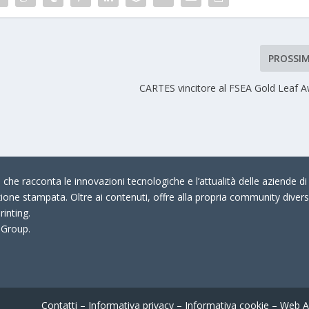
PROSSI
CARTES vincitore al FSEA Gold Leaf 
che racconta le innovazioni tecnologiche e l’attualità delle aziende di 
zione stampata. Oltre ai contenuti, offre alla propria community divers
rinting.
 Group.
Contatti
–
Informativa privacy
–
Informativa cookie
–
Web A