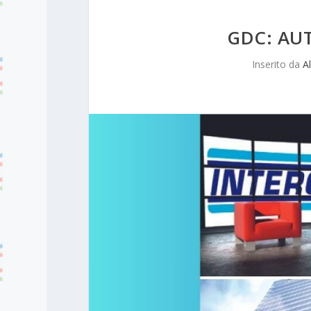
GDC: AU
Inserito da
A