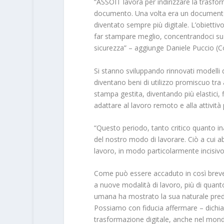
“ASSOIT lavora per indirizzare la trasfor
documento. Una volta era un documento p
diventato sempre più digitale. L’obiettiv
far stampare meglio, concentrandoci su as
sicurezza” – aggiunge Daniele Puccio (C
Si stanno sviluppando rinnovati modelli d
diventano beni di utilizzo promiscuo tra 
stampa gestita, diventando più elastici, f
adattare al lavoro remoto e alla attività
“Questo periodo, tanto critico quanto ina
del nostro modo di lavorare. Ciò a cui a
lavoro, in modo particolarmente incisivo n
Come può essere accaduto in così breve
a nuove modalità di lavoro, più di quanto 
umana ha mostrato la sua naturale pred
Possiamo con fiducia affermare – dichi
trasformazione digitale, anche nel mond