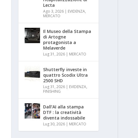
Lecta
Ago 3, 2026
|
EVIDENZA
,
MERCATO
Il Museo della Stampa
di Artogne
protagonista a
Melaverde
Lug 31, 2026
|
MERCATO
Shutterfly investe in
quattro Scodix Ultra
2500 SHD
Lug 31, 2026
|
EVIDENZA
,
FINISHING
Dall’AI alla stampa
DTF : la creatività
diventa indossabile
Lug 30, 2026
|
MERCATO