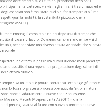
mazione dell’elemento su cui tutti noi prendiamo decisioni: il
rincipalmente cartaceo, via via negli anni si è trasformato ed è
o degli associati non è mai stato quello di far stampare di più ma
petti quali la mobilità, la sostenibilità piuttosto che la
onsigliere ASSOIT)
i Smart Printing. È cambiato l’uso dei dispositivi di stampa che
attività di casa e di lavoro. Dovranno cambiare anche i servizi di
lessibili, per soddisfare una diversa attività aziendale, che si dovrà
 personale.
spettato, ha offerto la possibilità di rivoluzionare molti paradigmi
bbiamo assistito è una repentina riprogettazione degli schemi di
elle attività d’ufficio.
 tempo? Da un lato si è potuto contare su tecnologie già pronte
non lo fossero gli stessi processi operativi, dall’altro la natura
isposizione di adattamento a nuove condizioni esterne.
ara Massimo Macarti (Vicepresidente ASSOIT) – che la
o del printing, guarda al futuro con nuovo ottimismo e nuove