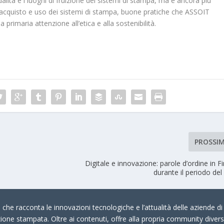
ità e i luoghi di fruizione dei sistemi di stampa, ma è ancora più
 acquisto e uso dei sistemi di stampa, buone pratiche che ASSOIT
 primaria attenzione all’etica e alla sostenibilità.
PROSSI
Digitale e innovazione: parole d’ordine in Fi
durante il periodo del
che racconta le innovazioni tecnologiche e l’attualità delle aziende di 
zione stampata. Oltre ai contenuti, offre alla propria community divers