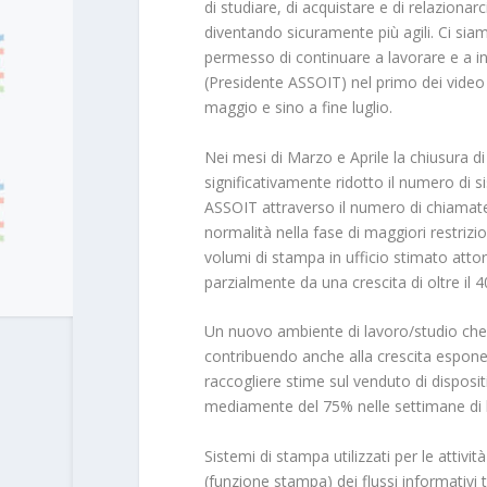
di studiare, di acquistare e di relazionarc
diventando sicuramente più agili. Ci siamo
permesso di continuare a lavorare e a in
(Presidente ASSOIT) nel primo dei video p
maggio e sino a fine luglio.
Nei mesi di Marzo e Aprile la chiusura di
significativamente ridotto il numero di s
ASSOIT attraverso il numero di chiamate d
normalità nella fase di maggiori restrizion
volumi di stampa in ufficio stimato att
parzialmente da una crescita di oltre il
Un nuovo ambiente di lavoro/studio che 
contribuendo anche alla crescita esponen
raccogliere stime sul venduto di disposit
mediamente del 75% nelle settimane di 
Sistemi di stampa utilizzati per le attiv
(funzione stampa) dei flussi informativi tra