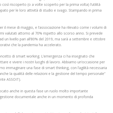
così riscoperto (o a volte scoperto per la prima volta) l’utilità
ato per le loro attività di studio e svago. Stampando in prima
per il mese di maggio, e l’associazione ha rilevato come i volumi di
mi valutati attorno al 70% rispetto allo scorso anno. Si prevede
ad un livello pari all’80% del 2019, ma sarà a settembre e ottobre
vorativi che la pandemia ha accelerato.
concetto di smart working. L’emergenza ci ha insegnato che
tare e vivere i nostri luoghi di lavoro. Abbiamo un’occasione per
 immaginare una fase di smart thinking, con l’agilità necessaria
 anche la qualità delle relazioni e la gestione del tempo personale”
ente ASSOIT).
ocato anche in questa fase un ruolo molto importante
di gestione documentale anche in un momento di profonda