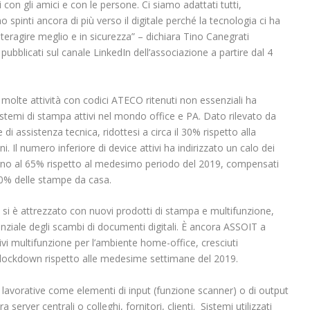
i con gli amici e con le persone. Ci siamo adattati tutti,
 spinti ancora di più verso il digitale perché la tecnologia ci ha
teragire meglio e in sicurezza” – dichiara Tino Canegrati
ubblicati sul canale LinkedIn dell’associazione a partire dal 4
 molte attività con codici ATECO ritenuti non essenziali ha
istemi di stampa attivi nel mondo office e PA. Dato rilevato da
i assistenza tecnica, ridottesi a circa il 30% rispetto alla
i. Il numero inferiore di device attivi ha indirizzato un calo dei
orno al 65% rispetto al medesimo periodo del 2019, compensati
 40% delle stampe da casa.
si è attrezzato con nuovi prodotti di stampa e multifunzione,
ziale degli scambi di documenti digitali. È ancora ASSOIT a
ivi multifunzione per l’ambiente home-office, cresciuti
lockdown rispetto alle medesime settimane del 2019.
ità lavorative come elementi di input (funzione scanner) o di output
 server centrali o colleghi, fornitori, clienti. Sistemi utilizzati