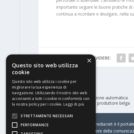
personale o aziendale. Cambiano le modal
importante seguire le buone pratiche di
continua a ricordare e divulgare, nella sua
CONDIVIDERE:
×
Questo sito web utilizza
cookie
Questo sito web utilizza i cookie per
PRECEDENTE
migliorare la tua esperienza di
navigazione. Utilizzando il nostro sito web
Esko e AVT si fondono, l’ispezione automatica
acconsenti a tutti i cookie in conformità con
incorporata nelle soluzioni del produttore belga
la nostra policy per i cookie.
Leggi di più
STRETTAMENTE NECESSARI
© Stratego Group –
stampamedia.net è il portale 
PERFORMANCE
per chi opera in Italia nel settore della comunica
TARGETING