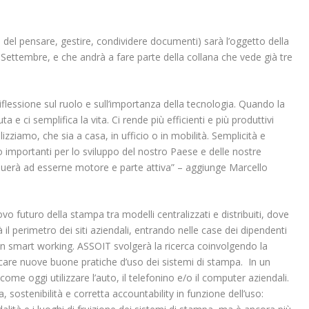
 del pensare, gestire, condividere documenti) sarà l’oggetto della
ettembre, e che andrà a fare parte della collana che vede già tre
iflessione sul ruolo e sull’importanza della tecnologia. Quando la
a e ci semplifica la vita. Ci rende più efficienti e più produttivi
izziamo, che sia a casa, in ufficio o in mobilità. Semplicità e
 importanti per lo sviluppo del nostro Paese e delle nostre
nuerà ad esserne motore e parte attiva” – aggiunge Marcello
ovo futuro della stampa tra modelli centralizzati e distribuiti, dove
à il perimetro dei siti aziendali, entrando nelle case dei dipendenti
in smart working. ASSOIT svolgerà la ricerca coinvolgendo la
 indicare nuove buone pratiche d’uso dei sistemi di stampa. In un
ome oggi utilizzare l’auto, il telefonino e/o il computer aziendali.
 sostenibilità e corretta accountability in funzione dell’uso: