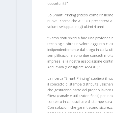
opportunità”.
Lo Smart Printing (inteso come l’insieme
nuova Ricerca che ASSOIT presenterà a S
volumi sviluppati negli ultimi 4 anni.
“Siamo stati spinti a fare una profonda r
tecnologia offre un valore aggiunto ci aiut
indipendentemente dal luogo in cui la util
semplificazione sono due concetti molto
imprese, e la nostra associazione conti
Acquaviva (Consigliere ASSOIT).”
La ricerca “Smart Printing” studierà il nu
il concetto di stampa distribuita valicher
che gestiranno parte del proprio lavoro 
filiera (canale e utilizzatori finali) per
contesto in cui usufruire di stampe sarà c
Con soluzioni che garantiscano sicurezza,