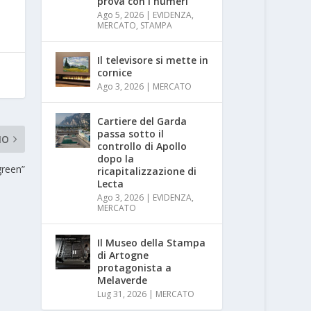
prova con i numeri
Ago 5, 2026
|
EVIDENZA
,
MERCATO
,
STAMPA
Il televisore si mette in
cornice
Ago 3, 2026
|
MERCATO
Cartiere del Garda
passa sotto il
MO
controllo di Apollo
dopo la
green”
ricapitalizzazione di
Lecta
Ago 3, 2026
|
EVIDENZA
,
MERCATO
Il Museo della Stampa
di Artogne
protagonista a
Melaverde
Lug 31, 2026
|
MERCATO