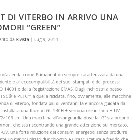
T DI VITERBO IN ARRIVO UNA
OMORI “GREEN”
erito da
Rivista
|
Lug 9, 2014
per un’azienda come Primaprint da sempre caratterizzata da una
biente e all’ecocompatibilità dei suoi stampati e dei processi
 ISO 14001 e dalla Registrazione EMAS. Dagli inchiostri a basso
a FSC® e PEFC™ a quella riciclata, fino, ovviamente, alle macchine
enda di Viterbo, fondata più di vent’anni fa e ancora guidata da
 installata una Komori GL-540H + verniciatore in linea H-UV
 72×103 cm. Una macchina all’avanguardia dove la “G” sta proprio
omori, che sta riscontrando una grande attenzione sul mercato,
H-UV, una forte riduzione dei consumi energetici senza produrre
nte,un minor utilizzo di inchiostro e un’asciugatura a freddo che