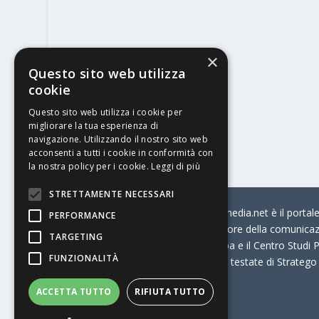
×
Questo sito web utilizza
cookie
Questo sito web utilizza i cookie per
migliorare la tua esperienza di
navigazione. Utilizzando il nostro sito web
acconsenti a tutti i cookie in conformità con
la nostra policy per i cookie.
Leggi di più
STRETTAMENTE NECESSARI
© Stratego Group –
stampamedia.net è il portale 
PERFORMANCE
per chi opera in Italia nel settore della comunica
TARGETING
Connection, i Big della Stampa e il Centro Studi P
FUNZIONALITÀ
Stampamedia.net è una delle testate di Stratego
ACCETTA TUTTO
RIFIUTA TUTTO
Partita IVA
07921450156