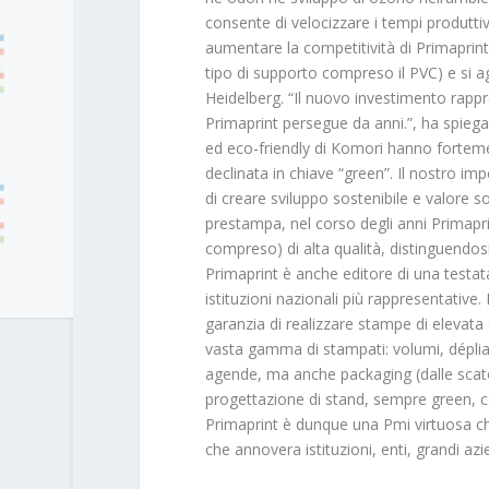
consente di velocizzare i tempi produtti
aumentare la competitività di Primaprint
tipo di supporto compreso il PVC) e si 
Heidelberg. “Il nuovo investimento rappr
Primaprint persegue da anni.”, ha spiegat
ed eco-friendly di Komori hanno fortemen
declinata in chiave “green”. Il nostro 
di creare sviluppo sostenibile e valore 
prestampa, nel corso degli anni Primapr
compreso) di alta qualità, distinguendosi
Primaprint è anche editore di una testat
istituzioni nazionali più rappresentative. 
garanzia di realizzare stampe di elevata
vasta gamma di stampati: volumi, dépliant
agende, ma anche packaging (dalle scatol
progettazione di stand, sempre green, c
Primaprint è dunque una Pmi virtuosa che 
che annovera istituzioni, enti, grandi az