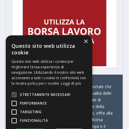
×
Questo sito web utilizza
cookie
Questo sito web utilizza i cookie per
migliorare la tua esperienza di
navigazione. Utilizzando il nostro sito web
acconsenti a tutti i cookie in conformità con
la nostra policy per i cookie.
Leggi di più
© Stratego Group –
stampamedia.net è il portale che
racconta le innovazioni tecnologiche e l’attualità delle
STRETTAMENTE NECESSARI
aziende di stampa e di converting. È il portale di
PERFORMANCE
riferimento per chi opera in Italia nel settore della
TARGETING
comunicazione stampata. Oltre ai contenuti, offre alla
propria community diversi servizi come:
la Borsa
FUNZIONALITÀ
Lavoro, la Print Connection, i Big della Stampa e il