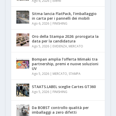
Ago 6, 2026
|
Eventi
Sitma lancia FlatPack, l’imballaggio
in carta per i pannelli dei mobili
Ago 6, 2026
|
FINISHING
Oro della Stampa 2026: prorogata la
data per la candidatura
Ago 5, 2026
|
EVIDENZA
,
MERCATO
Bompan amplia l’offerta Mimaki tra
partnership, premi e nuove soluzioni
UV
Ago 5, 2026
|
MERCATO
,
STAMPA
STAATS.LABEL sceglie Cartes GT360
Ago 5, 2026
|
FINISHING
Da BOBST controllo qualità per
imballaggi a zero difetti