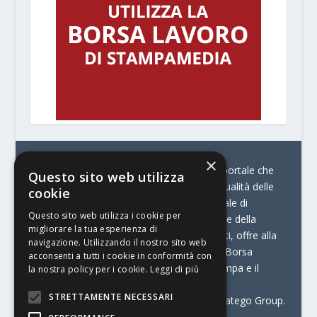
×
© Stratego Group –
stampamedia.net è il portale che
Questo sito web utilizza
racconta le innovazioni tecnologiche e l’attualità delle
cookie
aziende di stampa e di converting. È il portale di
Questo sito web utilizza i cookie per
riferimento per chi opera in Italia nel settore della
migliorare la tua esperienza di
comunicazione stampata. Oltre ai contenuti, offre alla
navigazione. Utilizzando il nostro sito web
propria community diversi servizi come:
la Borsa
acconsenti a tutti i cookie in conformità con
Lavoro, la Print Connection, i Big della Stampa e il
la nostra policy per i cookie.
Leggi di più
Centro Studi Printing.
STRETTAMENTE NECESSARI
Stampamedia.net è una delle testate di Stratego Group.