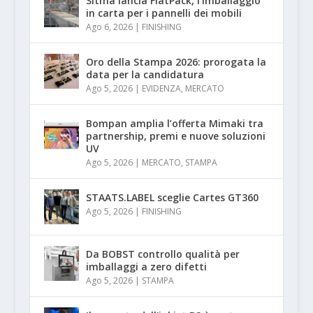
Sitma lancia FlatPack, l’imballaggio
in carta per i pannelli dei mobili
Ago 6, 2026
|
FINISHING
Oro della Stampa 2026: prorogata la
data per la candidatura
Ago 5, 2026
|
EVIDENZA
,
MERCATO
Bompan amplia l’offerta Mimaki tra
partnership, premi e nuove soluzioni
UV
Ago 5, 2026
|
MERCATO
,
STAMPA
STAATS.LABEL sceglie Cartes GT360
Ago 5, 2026
|
FINISHING
Da BOBST controllo qualità per
imballaggi a zero difetti
Ago 5, 2026
|
STAMPA