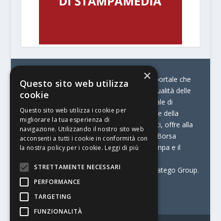
×
© Stratego Group –
stampamedia.net è il portale che
Questo sito web utilizza
racconta le innovazioni tecnologiche e l’attualità delle
cookie
aziende di stampa e di converting. È il portale di
Questo sito web utilizza i cookie per
riferimento per chi opera in Italia nel settore della
migliorare la tua esperienza di
comunicazione stampata. Oltre ai contenuti, offre alla
navigazione. Utilizzando il nostro sito web
propria community diversi servizi come:
la Borsa
acconsenti a tutti i cookie in conformità con
Lavoro, la Print Connection, i Big della Stampa e il
la nostra policy per i cookie.
Leggi di più
Centro Studi Printing.
STRETTAMENTE NECESSARI
Stampamedia.net è una delle testate di Stratego Group.
PERFORMANCE
Partita IVA
07921450156
TARGETING
FUNZIONALITÀ