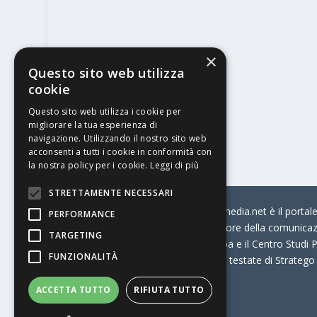
×
Questo sito web utilizza
cookie
Questo sito web utilizza i cookie per
migliorare la tua esperienza di
navigazione. Utilizzando il nostro sito web
acconsenti a tutti i cookie in conformità con
la nostra policy per i cookie.
Leggi di più
STRETTAMENTE NECESSARI
© Stratego Group –
stampamedia.net è il portale 
PERFORMANCE
per chi opera in Italia nel settore della comunica
TARGETING
Connection, i Big della Stampa e il Centro Studi P
FUNZIONALITÀ
Stampamedia.net è una delle testate di Stratego
ACCETTA TUTTO
RIFIUTA TUTTO
Partita IVA
07921450156