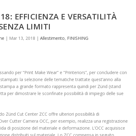
18: EFFICIENZA E VERSATILITÀ
SENZA LIMITI
ne
|
Mar 13, 2018
|
Allestimento
,
FINISHING
assando per “Print Make Wear” e “Printeriors”, per concludere con
tampati: la selezione delle tematiche trattate quest’anno alla
la stampa a grande formato rappresenta quindi per Zünd (stand
tta per dimostrare le sconfinate possibilità di impiego delle sue
o Zünd Cut Center ZCC offre ulteriori possibilità di
a Over Cutter Camera OCC, per esempio, realizza una registrazione
a di posizione del materiale e deformazione. L’OCC acquisisce
trazione distribuiti sul materiale. Lo ZCC compensa in seguito