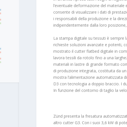
l’eventuale deformazione del materiale 
consente di visualizzare i dati di presta
i responsabili della produzione e la dir
indipendentemente dalla loro posizione, a 
La stampa digitale su tessuti è sempre 
richieste soluzioni avanzate e potenti, 
mostrato il cutter flatbed digitale in co
lavora tessili da rotolo fino a una larg
materiali in lastre di grande formato co
di produzione integrata, costituita da 
mostra l’alimentazione automatizzata di m
D3 con tecnologia a doppio braccio. I du
In funzione del contorno di taglio la velo
Zünd presenta la fresatura automatizzat
altro cutter G3. Con i suoi 3,6 kW di pot