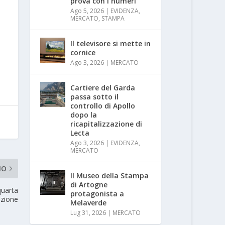
prova con i numeri
Ago 5, 2026
|
EVIDENZA
,
MERCATO
,
STAMPA
Il televisore si mette in
cornice
Ago 3, 2026
|
MERCATO
Cartiere del Garda
passa sotto il
controllo di Apollo
dopo la
ricapitalizzazione di
Lecta
Ago 3, 2026
|
EVIDENZA
,
MERCATO
MO
Il Museo della Stampa
di Artogne
quarta
protagonista a
izione
Melaverde
Lug 31, 2026
|
MERCATO