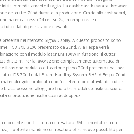
e inizia immediatamente il taglio. La dashboard basata su browser
zione del cutter Zünd durante la produzione. Grazie alla dashboard,
ezione hanno accesso 24 ore su 24, in tempo reale e
tutti i dati di prestazione rilevanti.
la preferita nel mercato Sign&Display. A questo proposito sono
come il G3 3XL-3200 presentato da Zünd. Alla Fespa verrà
mbinazione con il modulo laser LM 100W in funzione. Il cutter
hezza di 3,2 m. Per la lavorazione completamente automatica di
me il cartone ondulato o il cartone pieno Zünd presenta una linea
un cutter D3 Zünd e dal Board Handling System BHS. A Fespa Zünd
ateriali rigidi combinata con l’eccellente produttività del cutter
e bracci possono alloggiare fino a tre moduli utensile ciascuno.
cità di produzione risulta così raddoppiata.
a e potente con il sistema di fresatura RM-L, montato su un
enza, il potente mandrino di fresatura offre nuove possibilità per