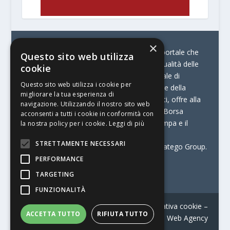
×
© Stratego Group –
stampamedia.net è il portale che
Questo sito web utilizza
racconta le innovazioni tecnologiche e l’attualità delle
cookie
aziende di stampa e di converting. È il portale di
Questo sito web utilizza i cookie per
riferimento per chi opera in Italia nel settore della
migliorare la tua esperienza di
comunicazione stampata. Oltre ai contenuti, offre alla
navigazione. Utilizzando il nostro sito web
propria community diversi servizi come:
la Borsa
acconsenti a tutti i cookie in conformità con
Lavoro, la Print Connection, i Big della Stampa e il
la nostra policy per i cookie.
Leggi di più
Centro Studi Printing.
STRETTAMENTE NECESSARI
Stampamedia.net è una delle testate di Stratego Group.
PERFORMANCE
Partita IVA
07921450156
TARGETING
FUNZIONALITÀ
Contatti
–
Informativa privacy
–
Informativa cookie
–
ACCETTA TUTTO
RIFIUTA TUTTO
Web Agency