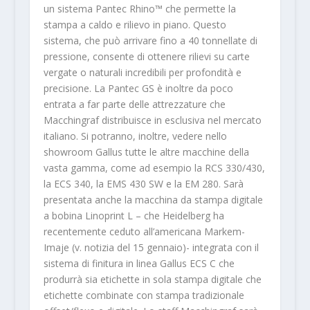
un sistema Pantec Rhino™ che permette la
stampa a caldo e rilievo in piano. Questo
sistema, che può arrivare fino a 40 tonnellate di
pressione, consente di ottenere rilievi su carte
vergate o naturali incredibili per profondità e
precisione. La Pantec GS è inoltre da poco
entrata a far parte delle attrezzature che
Macchingraf distribuisce in esclusiva nel mercato
italiano. Si potranno, inoltre, vedere nello
showroom Gallus tutte le altre macchine della
vasta gamma, come ad esempio la RCS 330/430,
la ECS 340, la EMS 430 SW e la EM 280. Sarà
presentata anche la macchina da stampa digitale
a bobina Linoprint L – che Heidelberg ha
recentemente ceduto all’americana Markem-
Imaje (v. notizia del 15 gennaio)- integrata con il
sistema di finitura in linea Gallus ECS C che
produrrà sia etichette in sola stampa digitale che
etichette combinate con stampa tradizionale