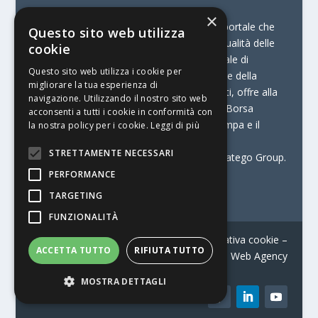
×
© Stratego Group –
stampamedia.net è il portale che
Questo sito web utilizza
racconta le innovazioni tecnologiche e l’attualità delle
cookie
aziende di stampa e di converting. È il portale di
Questo sito web utilizza i cookie per
riferimento per chi opera in Italia nel settore della
migliorare la tua esperienza di
comunicazione stampata. Oltre ai contenuti, offre alla
navigazione. Utilizzando il nostro sito web
propria community diversi servizi come:
la Borsa
acconsenti a tutti i cookie in conformità con
Lavoro, la Print Connection, i Big della Stampa e il
la nostra policy per i cookie.
Leggi di più
Centro Studi Printing.
STRETTAMENTE NECESSARI
Stampamedia.net è una delle testate di Stratego Group.
PERFORMANCE
Partita IVA
07921450156
TARGETING
FUNZIONALITÀ
Contatti
–
Informativa privacy
–
Informativa cookie
–
ACCETTA TUTTO
RIFIUTA TUTTO
Web Agency
MOSTRA DETTAGLI