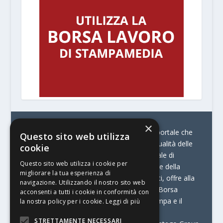
×
© Stratego Group –
stampamedia.net è il portale che
Questo sito web utilizza
racconta le innovazioni tecnologiche e l’attualità delle
cookie
aziende di stampa e di converting. È il portale di
Questo sito web utilizza i cookie per
riferimento per chi opera in Italia nel settore della
migliorare la tua esperienza di
comunicazione stampata. Oltre ai contenuti, offre alla
navigazione. Utilizzando il nostro sito web
propria community diversi servizi come:
la Borsa
acconsenti a tutti i cookie in conformità con
Lavoro, la Print Connection, i Big della Stampa e il
la nostra policy per i cookie.
Leggi di più
Centro Studi Printing.
STRETTAMENTE NECESSARI