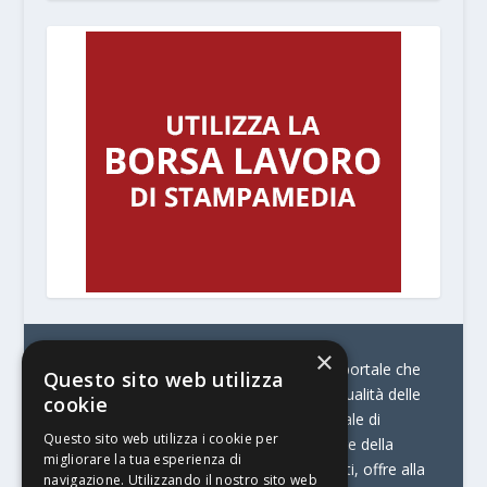
×
© Stratego Group –
stampamedia.net è il portale che
Questo sito web utilizza
racconta le innovazioni tecnologiche e l’attualità delle
cookie
aziende di stampa e di converting. È il portale di
Questo sito web utilizza i cookie per
riferimento per chi opera in Italia nel settore della
migliorare la tua esperienza di
comunicazione stampata. Oltre ai contenuti, offre alla
navigazione. Utilizzando il nostro sito web