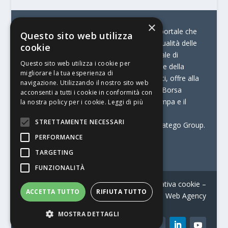
×
© Stratego Group –
stampamedia.net è il portale che
Questo sito web utilizza
racconta le innovazioni tecnologiche e l’attualità delle
cookie
aziende di stampa e di converting. È il portale di
Questo sito web utilizza i cookie per
riferimento per chi opera in Italia nel settore della
migliorare la tua esperienza di
comunicazione stampata. Oltre ai contenuti, offre alla
navigazione. Utilizzando il nostro sito web
propria community diversi servizi come:
la Borsa
acconsenti a tutti i cookie in conformità con
Lavoro, la Print Connection, i Big della Stampa e il
la nostra policy per i cookie.
Leggi di più
Centro Studi Printing.
STRETTAMENTE NECESSARI
Stampamedia.net è una delle testate di Stratego Group.
PERFORMANCE
Partita IVA
07921450156
TARGETING
FUNZIONALITÀ
Contatti
–
Informativa privacy
–
Informativa cookie
–
ACCETTA TUTTO
RIFIUTA TUTTO
Web Agency
MOSTRA DETTAGLI