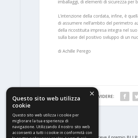
imballaggi, di elementi di sicurezza per 
L’intenzione della cordata, infine, è que
di assumere nell’ambito del perimetro az
della ricostituita impresa integra nel suo
sulla base del positivo sviluppo di un nu
di Achille Perego
×
CONDIVIDERE:
Questo sito web utilizza
cookie
Questo sito web utilizza i cookie per
migliorare la tua esperienza di
PRECEDENTE
navigazione. Utilizzando il nostro sito web
acconsenti a tutti i cookie in conformità con
La serie Ricoh Pro C7200sx riceve il premio BLI 