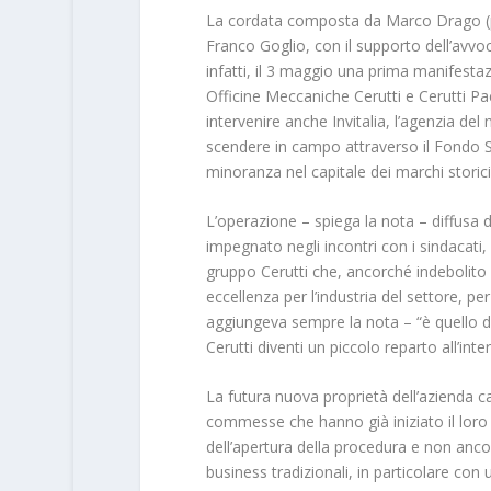
La cordata composta da Marco Drago (pre
Franco Goglio, con il supporto dell’avvo
infatti, il 3 maggio una prima manifestazi
Officine Meccaniche Cerutti e Cerutti P
intervenire anche Invitalia, l’agenzia de
scendere in campo attraverso il Fondo S
minoranza nel capitale dei marchi storici p
L’operazione – spiega la nota – diffusa 
impegnato negli incontri con i sindacati, la
gruppo Cerutti che, ancorché indebolito 
eccellenza per l’industria del settore, per 
aggiungeva sempre la nota – “è quello 
Cerutti diventi un piccolo reparto all’inter
La futura nuova proprietà dell’azienda c
commesse che hanno già iniziato il loro 
dell’apertura della procedura e non ancor
business tradizionali, in particolare con