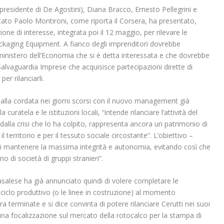
sidente di De Agostini), Diana Bracco, Ernesto Pellegrini e
cato Paolo Montironi, come riporta il Corsera, ha presentato,
one di interesse, integrata poi il 12 maggio, per rilevare le
ackaging Equipment. A fianco degli imprenditori dovrebbe
l ministero dell’Economia che si è detta interessata e che dovrebbe
alvaguardia Imprese che acquisisce partecipazioni dirette di
er rilanciarli.
dalla cordata nei giorni scorsi con il nuovo management già
 curatela e le istituzioni locali, “intende rilanciare l’attività del
dalla crisi che lo ha colpito, rappresenta ancora un patrimonio di
il territorio e per il tessuto sociale circostante”. L’obiettivo –
di mantenere la massima integrità e autonomia, evitando così che
no di società di gruppi stranieri”.
asalese ha già annunciato quindi di volere completare le
ciclo produttivo (o le linee in costruzione) al momento
a terminate e si dice convinta di potere rilanciare Cerutti nei suoi
 una focalizzazione sul mercato della rotocalco per la stampa di