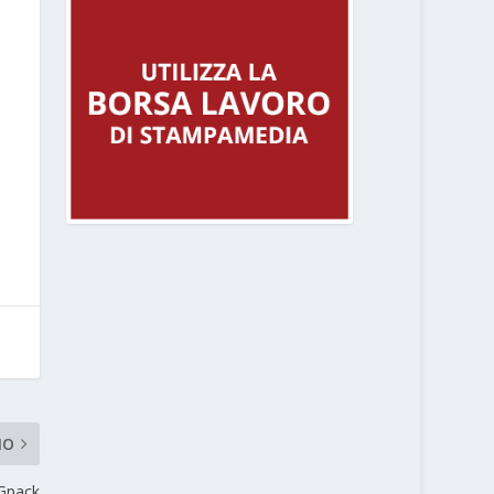
MO
 Gpack