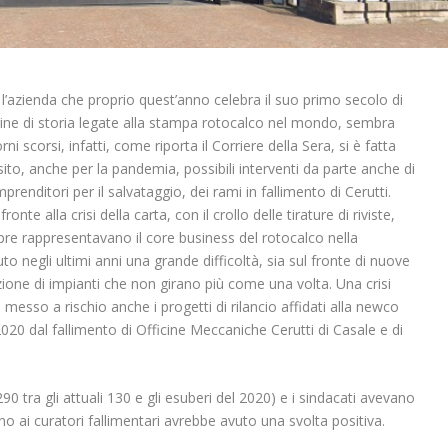
, l’azienda che proprio quest’anno celebra il suo primo secolo di
agine di storia legate alla stampa rotocalco nel mondo, sembra
 scorsi, infatti, come riporta il Corriere della Sera, si è fatta
o, anche per la pandemia, possibili interventi da parte anche di
prenditori per il salvataggio, dei rami in fallimento di Cerutti.
onte alla crisi della carta, con il crollo delle tirature di riviste,
mpre rappresentavano il core business del rotocalco nella
to negli ultimi anni una grande difficoltà, sia sul fronte di nuove
zione di impianti che non girano più come una volta. Una crisi
esso a rischio anche i progetti di rilancio affidati alla newco
020 dal fallimento di Officine Meccaniche Cerutti di Casale e di
90 tra gli attuali 130 e gli esuberi del 2020) e i sindacati avevano
ano ai curatori fallimentari avrebbe avuto una svolta positiva.