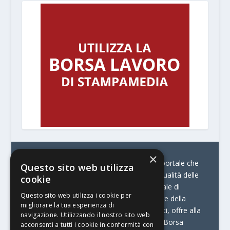
×
© Stratego Group –
stampamedia.net è il portale che
Questo sito web utilizza
racconta le innovazioni tecnologiche e l’attualità delle
cookie
aziende di stampa e di converting. È il portale di
Questo sito web utilizza i cookie per
riferimento per chi opera in Italia nel settore della
migliorare la tua esperienza di
comunicazione stampata. Oltre ai contenuti, offre alla
navigazione. Utilizzando il nostro sito web
propria community diversi servizi come:
la Borsa
acconsenti a tutti i cookie in conformità con