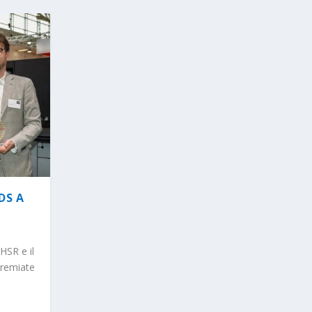
DS A
HSR e il
premiate