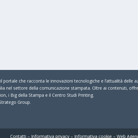
 portale che racconta le innovazioni tecnologiche e l’attualità delle az
talia nel settore della comunicazione stampata. Oltre ai contenuti, offr
on, i Big della Stampa e il Centro Studi Printing.
 Stratego Group.
Contatti
–
Informativa privacy
–
Informativa cookie
–
Web Agen