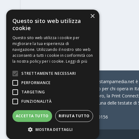
×
Questo sito web utilizza
cookie
Questo sito web utilizza i cookie per
migliorare la tua esperienza di
navigazione. Utilizzando il nostro sito web
acconsenti a tutti i cookie in conformità con
la nostra policy per i cookie.
Leggi di più
STRETTAMENTE NECESSARI
© Stratego Group –
stampamedia.net è il
PERFORMANCE
portale di riferimento per chi opera in I
TARGETING
come:
la Borsa Lavoro, la Print Connecti
FUNZIONALITÀ
Stampamedia.net è una delle testate di
ACCETTA TUTTO
RIFIUTA TUTTO
Partita IVA
07921450156
MOSTRA DETTAGLI