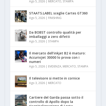
Ago 5, 2026
|
MERCATO
,
STAMPA
STAATS.LABEL sceglie Cartes GT360
Ago 5, 2026
|
FINISHING
Da BOBST controllo qualità per
imballaggi a zero difetti
Ago 5, 2026
|
STAMPA
Il mercato dell’inkjet B2 è maturo:
AccurioJet 30000 lo prova con i
numeri
Ago 5, 2026
|
EVIDENZA
,
MERCATO
,
STAMPA
Il televisore si mette in cornice
Ago 3, 2026
|
MERCATO
Cartiere del Garda passa sotto il
controllo di Apollo dopo la
ricapitalizzazione di Lecta