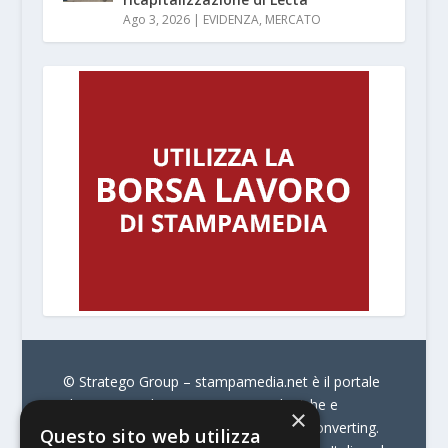
Ago 3, 2026
|
EVIDENZA
,
MERCATO
© Stratego Group –
stampamedia.net è il portale
che racconta le innovazioni tecnologiche e
×
l’attualità delle aziende di stampa e di converting.
Questo sito web utilizza