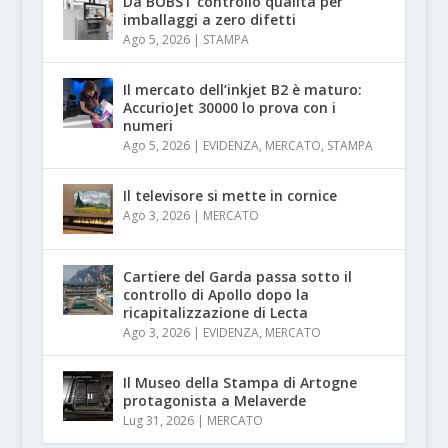
Da BOBST controllo qualità per
imballaggi a zero difetti
Ago 5, 2026
|
STAMPA
Il mercato dell’inkjet B2 è maturo:
AccurioJet 30000 lo prova con i
numeri
Ago 5, 2026
|
EVIDENZA
,
MERCATO
,
STAMPA
Il televisore si mette in cornice
Ago 3, 2026
|
MERCATO
Cartiere del Garda passa sotto il
controllo di Apollo dopo la
ricapitalizzazione di Lecta
Ago 3, 2026
|
EVIDENZA
,
MERCATO
Il Museo della Stampa di Artogne
protagonista a Melaverde
Lug 31, 2026
|
MERCATO