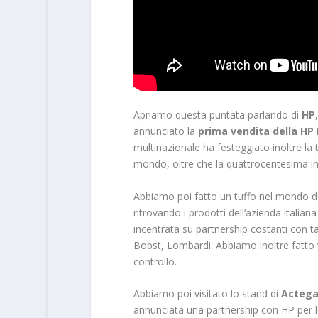
Apriamo questa puntata parlando di
HP
annunciato la
prima vendita della HP I
multinazionale ha festeggiato inoltre la 
mondo, oltre che la quattrocentesima in
Abbiamo poi fatto un tuffo nel mondo d
ritrovando i prodotti dell’azienda italiana
incentrata su partnership costanti con ta
Bobst, Lombardi. Abbiamo inoltre fatto 
controllo.
Abbiamo poi visitato lo stand di
Acteg
annunciata una partnership con HP per lo