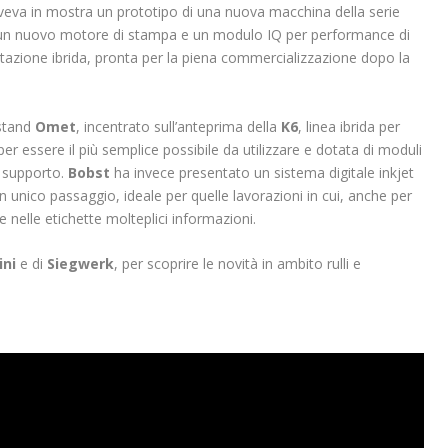
veva in mostra un prototipo di una nuova macchina della serie
 un nuovo motore di stampa e un modulo IQ per performance di
obilitazione ibrida, pronta per la piena commercializzazione dopo la
 stand
Omet
, incentrato sull’anteprima della
K6
, linea ibrida per
per essere il più semplice possibile da utilizzare e dotata di moduli
 e supporto.
Bobst
ha invece presentato un sistema digitale inkjet
un unico passaggio, ideale per quelle lavorazioni in cui, anche per
e nelle etichette molteplici informazioni.
ini
e di
Siegwerk
, per scoprire le novità in ambito rulli e