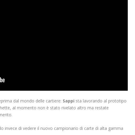
prima dal mondo delle cartiere:
Sappi
sta lavorando al prototipo
ichette, al momento non è stato rivelato altro ma restate
merito.
 invece di vedere il nuovo campionario di carte di alta gamma