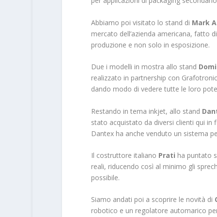
per applicazioni di packaging secondario
Abbiamo poi visitato lo stand di
Mark A
mercato dell’azienda americana, fatto di 
produzione e non solo in esposizione.
Due i modelli in mostra allo stand
Domi
realizzato in partnership con Grafotroni
dando modo di vedere tutte le loro poten
Restando in tema inkjet, allo stand
Dan
stato acquistato da diversi clienti qui in f
Dantex ha anche venduto un sistema per e
Il costruttore italiano
Prati
ha puntato su
reali, riducendo così al minimo gli sprech
possibile.
Siamo andati poi a scoprire le novità di
robotico e un regolatore automarico per 