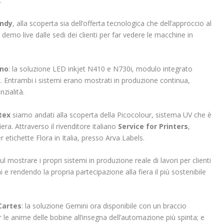
.
ndy
, alla scoperta sia dell’offerta tecnologica che dell’approccio al
demo live dalle sedi dei clienti per far vedere le macchine in
no
: la soluzione LED inkjet N410 e N730i, modulo integrato
c. Entrambi i sistemi erano mostrati in produzione continua,
zialità.
tex
siamo andati alla scoperta della Picocolour, sistema UV che è
iera. Attraverso il rivenditore italiano
Service for Printers
,
tichette Flora in Italia, presso Arva Labels.
l mostrare i propri sistemi in produzione reale di lavori per clienti
i e rendendo la propria partecipazione alla fiera il più sostenibile
Cartes
: la soluzione Gemini ora disponibile con un braccio
le anime delle bobine all’insegna dell’automazione più spinta; e