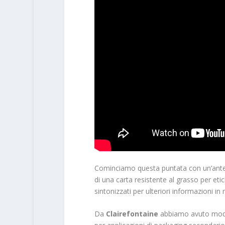
Cominciamo questa puntata con un’ante
di una carta resistente al grasso per et
sintonizzati per ulteriori informazioni in 
Da
Clairefontaine
abbiamo avuto modo