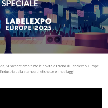
elona, vi raccontiamo tutte le novità e i trend di Labelexpo Europe
’industria della stampa di etichette e imballaggi!