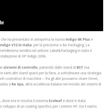
, che ha presentato in anteprima la nuova
Indigo 6K Plus
e
ndigo V12 in Italia
, per la precisone a Be Packaging. La
tremillesima vendita nel settore Label&Packaging in tutto il
stallazione di HP Indigo 200k.
ei
sistemi di controllo
, partendo dallo stand di
BST
ma
 in tanti altri stand sparsi per la fiera, a sottolineare una strategia
nti costruttori di macchine – fra gli altri possiamo citare Omet,
visita a
Re Spa
, altra eccellenza italiana nel mondo dei sistemi di
a
, dove era in mostra il sistema
Ecoleaf
e dove è stata
 sviluppo di un coating specifico per i sistemi HP. Da lì siamo