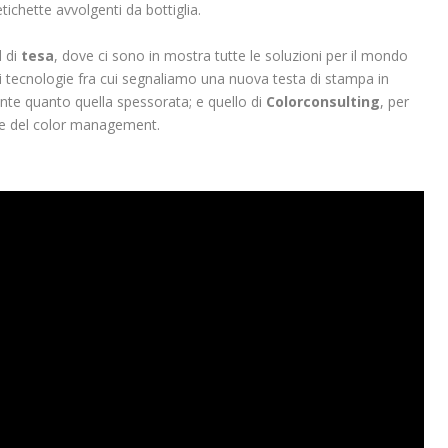
ichette avvolgenti da bottiglia.
d di
tesa
, dove ci sono in mostra tutte le soluzioni per il mondo
di tecnologie fra cui segnaliamo una nuova testa di stampa in
ente quanto quella spessorata; e quello di
Colorconsulting
, per
e del color management.