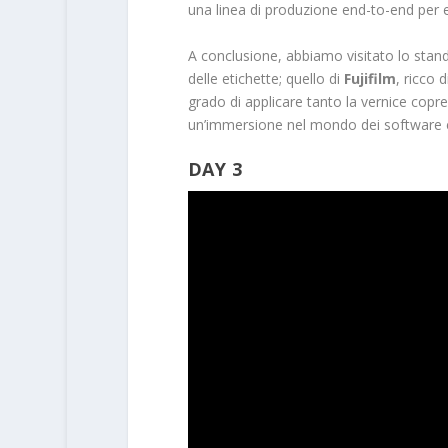
una linea di produzione end-to-end per et
A conclusione, abbiamo visitato lo stan
delle etichette; quello di
Fujifilm
, ricco 
grado di applicare tanto la vernice copr
un’immersione nel mondo dei software 
DAY 3