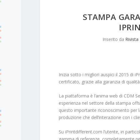
STAMPA GARA
IPRI
Inserito da
Rivista
Inizia sotto i migliori auspici il 2015 di
certificato, grazie alla garanzia di quali
La piattaforma è l’anima web di CDM Serv
esperienza nel settore della stampa offset
questo importante riconoscimento per la q
produzione che dell’interazione con i clie
Su iPrintdifferent.com l’utente, in partic
gamma di referenze, completamente person