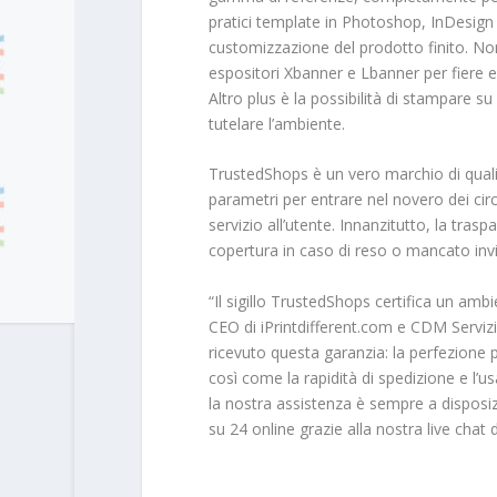
pratici template in Photoshop, InDesign o 
customizzazione del prodotto finito. Non s
espositori Xbanner e Lbanner per fiere e
Altro plus è la possibilità di stampare su
tutelare l’ambiente.
TrustedShops è un vero marchio di quali
parametri per entrare nel novero dei circa 
servizio all’utente. Innanzitutto, la trasp
copertura in caso di reso o mancato inv
“Il sigillo TrustedShops certifica un a
CEO di iPrintdifferent.com e CDM Serviz
ricevuto questa garanzia: la perfezione p
così come la rapidità di spedizione e l’usa
la nostra assistenza è sempre a disposizi
su 24 online grazie alla nostra live chat 