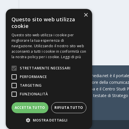
×
Questo sito web utilizza
cookie
Questo sito web utilizza i cookie per
migliorare la tua esperienza di
navigazione. Utilizzando il nostro sito web
acconsenti a tutti i cookie in conformità con
la nostra policy per i cookie.
Leggi di più
STRETTAMENTE NECESSARI
© Stratego Group –
stampamedia.net è il portale 
PERFORMANCE
per chi opera in Italia nel settore della comunica
TARGETING
Connection, i Big della Stampa e il Centro Studi P
FUNZIONALITÀ
Stampamedia.net è una delle testate di Stratego
ACCETTA TUTTO
RIFIUTA TUTTO
Partita IVA
07921450156
MOSTRA DETTAGLI