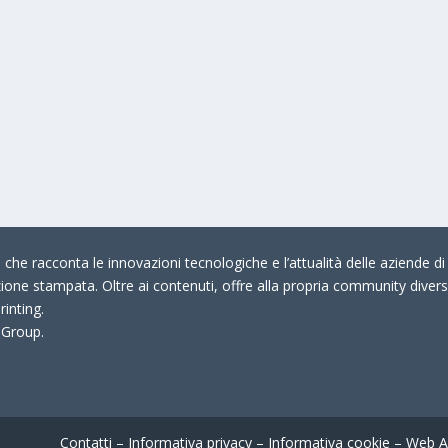
che racconta le innovazioni tecnologiche e l’attualità delle aziende di 
zione stampata. Oltre ai contenuti, offre alla propria community divers
rinting.
 Group.
Contatti
–
Informativa privacy
–
Informativa cookie
–
Web A