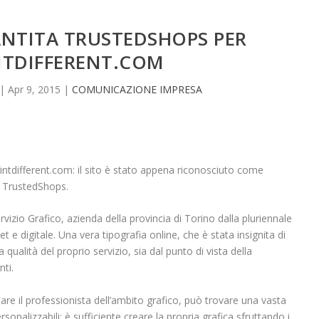
NTITA TRUSTEDSHOPS PER
NTDIFFERENT.COM
|
Apr 9, 2015
|
COMUNICAZIONE IMPRESA
 iPrintdifferent.com: il sito è stato appena riconosciuto come
tà TrustedShops.
izio Grafico, azienda della provincia di Torino dalla pluriennale
 e digitale. Una vera tipografia online, che è stata insignita di
ualità del proprio servizio, sia dal punto di vista della
nti.
olare il professionista dell’ambito grafico, può trovare una vasta
alizzabili: è sufficiente creare la propria grafica sfruttando i