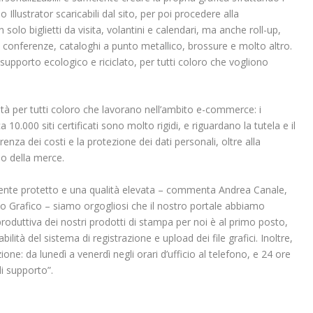
Illustrator scaricabili dal sito, per poi procedere alla
olo biglietti da visita, volantini e calendari, ma anche roll-up,
 conferenze, cataloghi a punto metallico, brossure e molto altro.
 supporto ecologico e riciclato, per tutti coloro che vogliono
tà per tutti coloro che lavorano nell’ambito e-commerce: i
10.000 siti certificati sono molto rigidi, e riguardano la tutela e il
arenza dei costi e la protezione dei dati personali, oltre alla
io della merce.
mbiente protetto e una qualità elevata – commenta Andrea Canale,
io Grafico – siamo orgogliosi che il nostro portale abbiamo
roduttiva dei nostri prodotti di stampa per noi è al primo posto,
bilità del sistema di registrazione e upload dei file grafici. Inoltre,
one: da lunedì a venerdì negli orari d’ufficio al telefono, e 24 ore
di supporto”.