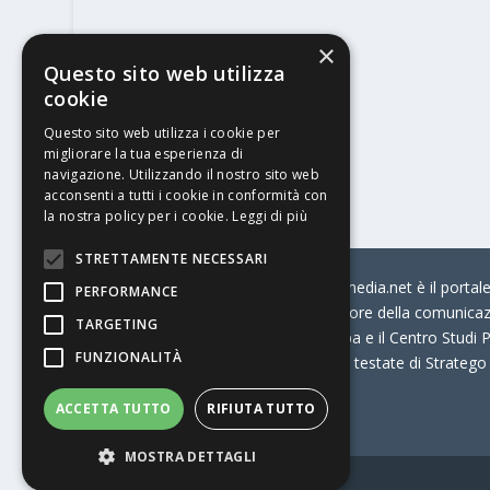
×
Questo sito web utilizza
cookie
Questo sito web utilizza i cookie per
migliorare la tua esperienza di
navigazione. Utilizzando il nostro sito web
acconsenti a tutti i cookie in conformità con
la nostra policy per i cookie.
Leggi di più
STRETTAMENTE NECESSARI
© Stratego Group –
stampamedia.net è il portale 
PERFORMANCE
per chi opera in Italia nel settore della comunica
TARGETING
Connection, i Big della Stampa e il Centro Studi P
FUNZIONALITÀ
Stampamedia.net è una delle testate di Stratego
ACCETTA TUTTO
RIFIUTA TUTTO
Partita IVA
07921450156
MOSTRA DETTAGLI