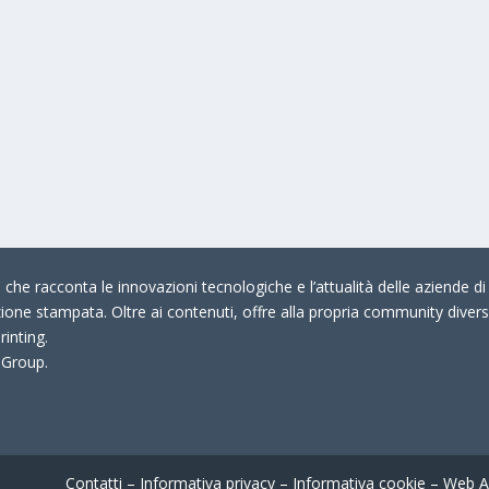
che racconta le innovazioni tecnologiche e l’attualità delle aziende di 
zione stampata. Oltre ai contenuti, offre alla propria community divers
rinting.
 Group.
Contatti
–
Informativa privacy
–
Informativa cookie
–
Web A