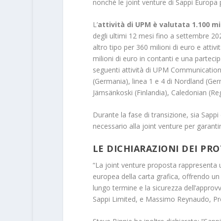
nonché le joint venture di Sappi Europa p
L’
attività di UPM è valutata 1.100 mil
degli ultimi 12 mesi fino a settembre 202
altro tipo per 360 milioni di euro e atti
milioni di euro in contanti e una parteci
seguenti attività di UPM Communication 
(Germania), linea 1 e 4 di Nordland (Ger
Jämsänkoski (Finlandia), Caledonian (Reg
Durante la fase di transizione, sia Sapp
necessario alla joint venture per garant
LE DICHIARAZIONI DEI PR
“La joint venture proposta rappresenta un
europea della carta grafica, offrendo un
lungo termine e la sicurezza dell’appro
Sappi Limited, e Massimo Reynaudo, Pr