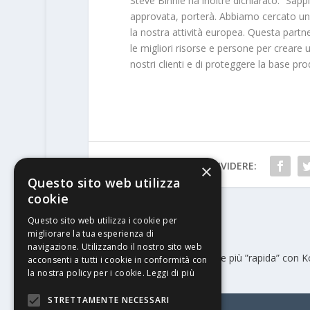
Steve Binnie ha inoltre dichiarato: “Sapp
approvata, porterà. Abbiamo cercato una
la nostra attività europea. Questa partne
le migliori risorse e persone per creare 
nostri clienti e di proteggere la base pr
CONDIVIDERE:
×
Questo sito web utilizza
cookie
Questo sito web utilizza i cookie per
PRECEDENTE
migliorare la tua esperienza di
navigazione. Utilizzando il nostro sito web
Cartotecnica Garanzini sempre più ”rapida” con K
acconsenti a tutti i cookie in conformità con
& Bauer
la nostra policy per i cookie.
Leggi di più
STRETTAMENTE NECESSARI