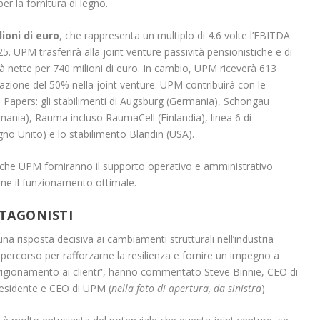
er la fornitura di legno.
ioni di euro
, che rappresenta un multiplo di 4.6 volte l’EBITDA
5. UPM trasferirà alla joint venture passività pensionistiche e di
vità nette per 740 milioni di euro. In cambio, UPM riceverà 613
pazione del 50% nella joint venture. UPM contribuirà con le
Papers: gli stabilimenti di Augsburg (Germania), Schongau
mania), Rauma incluso RaumaCell (Finlandia), linea 6 di
no Unito) e lo stabilimento Blandin (USA).
i che UPM forniranno il supporto operativo e amministrativo
irne il funzionamento ottimale.
OTAGONISTI
a risposta decisiva ai cambiamenti strutturali nell’industria
 percorso per rafforzarne la resilienza e fornire un impegno a
vvigionamento ai clienti”, hanno commentato Steve Binnie, CEO di
esidente e CEO di UPM (
nella foto di apertura, da sinistra
).