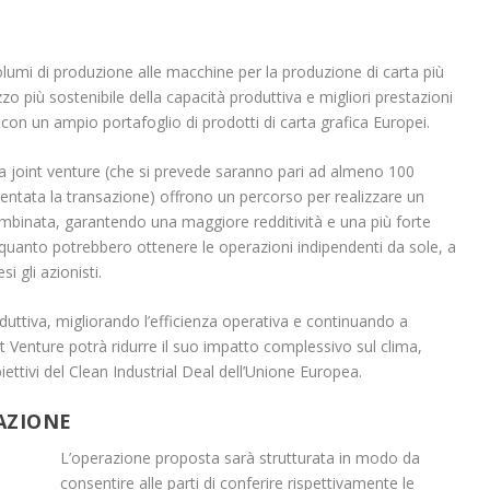
volumi di produzione alle macchine per la produzione di carta più
lizzo più sostenibile della capacità produttiva e migliori prestazioni
i con un ampio portafoglio di prodotti di carta grafica Europei.
la joint venture (che si prevede saranno pari ad almeno 100
mentata la transazione) offrono un percorso per realizzare un
ombinata, garantendo una maggiore redditività e una più forte
a quanto potrebbero ottenere le operazioni indipendenti da sole, a
i gli azionisti.
oduttiva, migliorando l’efficienza operativa e continuando a
nt Venture potrà ridurre il suo impatto complessivo sul clima,
ettivi del Clean Industrial Deal dell’Unione Europea.
AZIONE
L’operazione proposta sarà strutturata in modo da
consentire alle parti di conferire rispettivamente le