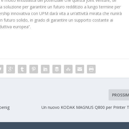
i è molto entusiasta del potenziale che questa joint venture, se
 soluzione per garantire un futuro redditizio a lungo termine per
rship innovativa con UPM darà vita a un’attività mirata che riunirà
un futuro solido, in grado di garantire un supporto costante ai
oduttiva europea”.
PROSSI
oenig
Un nuovo KODAK MAGNUS Q800 per Printer T