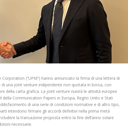
Corporation (“UPM”) hanno annunciato la firma di una lettera di
ne di una joint venture indipendente non quotata in borsa, con
re della carta grafica. La joint venture riunirà le attività europee
PM della Communication Papers in Europa, Regno Unito e Stati
ddisfacimento di una serie di condizioni normative e di altro tipo,
 parti intendono firmare gli accordi definitivi nella prima metà
cludere la transazione proposta entro la fine dell’anno solare
izioni necessarie.