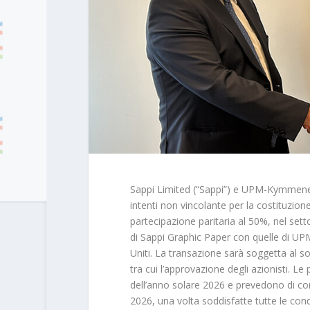
Sappi Limited (“Sappi”) e UPM-Kymmene 
intenti non vincolante per la costituzio
partecipazione paritaria al 50%, nel setto
di Sappi Graphic Paper con quelle di U
Uniti. La transazione sarà soggetta al so
tra cui l’approvazione degli azionisti. Le
dell’anno solare 2026 e prevedono di con
2026, una volta soddisfatte tutte le cond