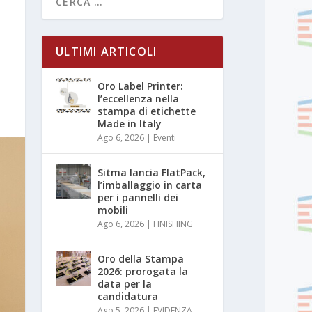
ULTIMI ARTICOLI
Oro Label Printer:
l’eccellenza nella
stampa di etichette
Made in Italy
Ago 6, 2026
|
Eventi
Sitma lancia FlatPack,
l’imballaggio in carta
per i pannelli dei
mobili
Ago 6, 2026
|
FINISHING
Oro della Stampa
2026: prorogata la
data per la
candidatura
Ago 5, 2026
|
EVIDENZA
,