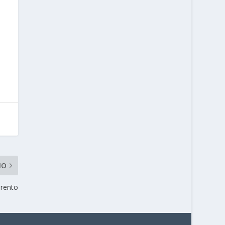
MO
rento