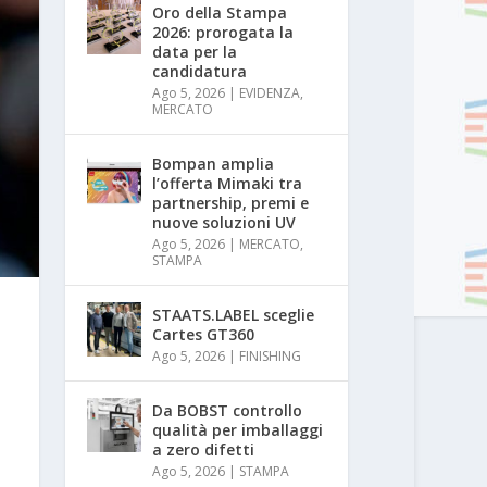
Oro della Stampa
2026: prorogata la
data per la
candidatura
Ago 5, 2026
|
EVIDENZA
,
MERCATO
Bompan amplia
l’offerta Mimaki tra
partnership, premi e
nuove soluzioni UV
Ago 5, 2026
|
MERCATO
,
STAMPA
STAATS.LABEL sceglie
Cartes GT360
Ago 5, 2026
|
FINISHING
Da BOBST controllo
qualità per imballaggi
a zero difetti
Ago 5, 2026
|
STAMPA