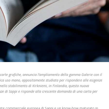
 carte grafiche, annuncia l’ampliamento della gamma Galerie con il
ica uso mano, appositamente studiata per rispondere alle esigenze
 nello stabilimento di Kirkniemi, in Finlandia, questa nuova
nze di Sappi e risponde alla crescente domanda di una carta per
a rete commerciale europea di Sappi e un know-how maturato in