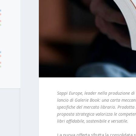
Sappi Europe, leader nella produzione di
lancio di Galerie Book: una carta meccan
specifiche del mercato librario. Prodotta
proposta strategica valorizza le compete
libri affidabile, sostenibile e versatile.
La nuova offerta sfrutta la consolidat