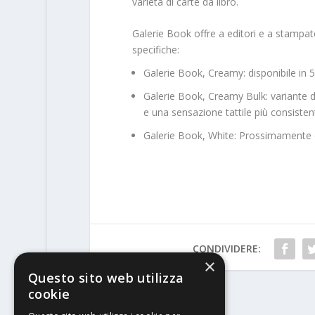
varietà di carte da libro.
Galerie Book offre a editori e a stampat
specifiche:
Galerie Book, Creamy: disponibile in 52
Galerie Book, Creamy Bulk: variante 
e una sensazione tattile più consisten
Galerie Book, White: Prossimamente d
CONDIVIDERE:
×
Questo sito web utilizza
cookie
PRECEDENTE