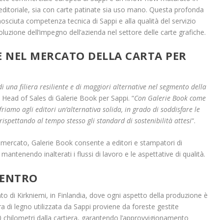
editoriale, sia con carte patinate sia uso mano. Questa profonda
osciuta competenza tecnica di Sappi e alla qualità del servizio
oluzione dell’impegno dell’azienda nel settore delle carte grafiche.
 NEL MERCATO DELLA CARTA PER
di una filiera resiliente e di maggiori alternative nel segmento della
 Head of Sales di Galerie Book per Sappi. “
Con Galerie Book come
iamo agli editori un’alternativa solida, in grado di soddisfare le
 rispettando al tempo stesso gli standard di sostenibilità attesi
“.
di mercato, Galerie Book consente a editori e stampatori di
mantenendo inalterati i flussi di lavoro e le aspettative di qualità.
CENTRO
to di Kirkniemi, in Finlandia, dove ogni aspetto della produzione è
ibra di legno utilizzata da Sappi proviene da foreste gestite
 chilometri dalla cartiera, garantendo l’approvvigionamento