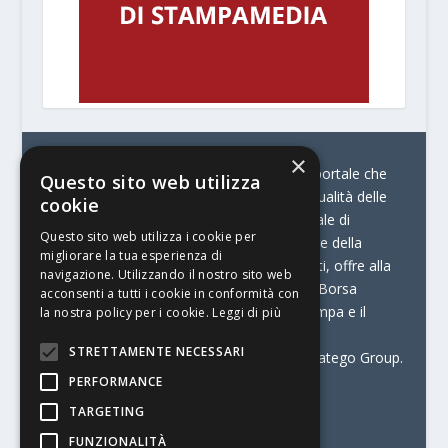
×
© Stratego Group –
stampamedia.net è il portale che
Questo sito web utilizza
racconta le innovazioni tecnologiche e l’attualità delle
cookie
aziende di stampa e di converting. È il portale di
Questo sito web utilizza i cookie per
riferimento per chi opera in Italia nel settore della
migliorare la tua esperienza di
comunicazione stampata. Oltre ai contenuti, offre alla
navigazione. Utilizzando il nostro sito web
propria community diversi servizi come:
la Borsa
acconsenti a tutti i cookie in conformità con
Lavoro, la Print Connection, i Big della Stampa e il
la nostra policy per i cookie.
Leggi di più
Centro Studi Printing.
STRETTAMENTE NECESSARI
Stampamedia.net è una delle testate di Stratego Group.
PERFORMANCE
Partita IVA
07921450156
TARGETING
FUNZIONALITÀ