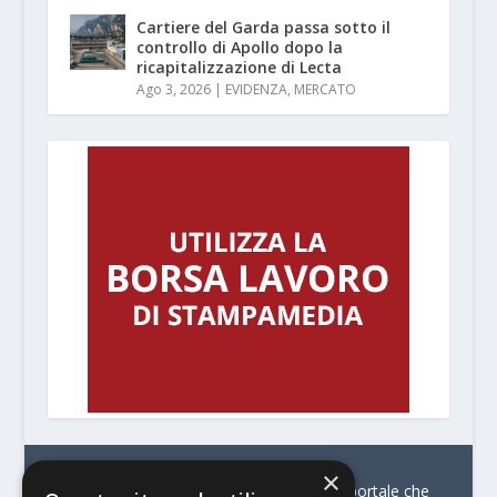
Cartiere del Garda passa sotto il
controllo di Apollo dopo la
ricapitalizzazione di Lecta
Ago 3, 2026
|
EVIDENZA
,
MERCATO
×
© Stratego Group –
stampamedia.net è il portale che