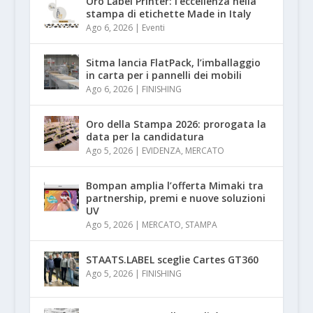
Oro Label Printer: l’eccellenza nella
stampa di etichette Made in Italy
Ago 6, 2026
|
Eventi
Sitma lancia FlatPack, l’imballaggio
in carta per i pannelli dei mobili
Ago 6, 2026
|
FINISHING
Oro della Stampa 2026: prorogata la
data per la candidatura
Ago 5, 2026
|
EVIDENZA
,
MERCATO
Bompan amplia l’offerta Mimaki tra
partnership, premi e nuove soluzioni
UV
Ago 5, 2026
|
MERCATO
,
STAMPA
STAATS.LABEL sceglie Cartes GT360
Ago 5, 2026
|
FINISHING