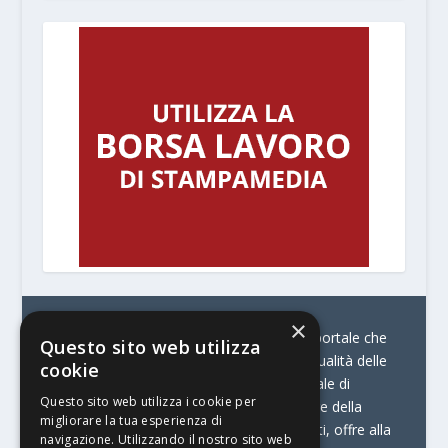
×
© Stratego Group –
stampamedia.net è il portale che
Questo sito web utilizza
racconta le innovazioni tecnologiche e l’attualità delle
cookie
aziende di stampa e di converting. È il portale di
Questo sito web utilizza i cookie per
riferimento per chi opera in Italia nel settore della
migliorare la tua esperienza di
comunicazione stampata. Oltre ai contenuti, offre alla
navigazione. Utilizzando il nostro sito web