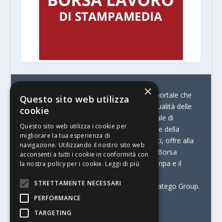
×
© Stratego Group –
stampamedia.net è il portale che
Questo sito web utilizza
racconta le innovazioni tecnologiche e l’attualità delle
cookie
aziende di stampa e di converting. È il portale di
Questo sito web utilizza i cookie per
riferimento per chi opera in Italia nel settore della
migliorare la tua esperienza di
comunicazione stampata. Oltre ai contenuti, offre alla
navigazione. Utilizzando il nostro sito web
propria community diversi servizi come:
la Borsa
acconsenti a tutti i cookie in conformità con
Lavoro, la Print Connection, i Big della Stampa e il
la nostra policy per i cookie.
Leggi di più
Centro Studi Printing.
STRETTAMENTE NECESSARI
Stampamedia.net è una delle testate di Stratego Group.
PERFORMANCE
Partita IVA
07921450156
TARGETING