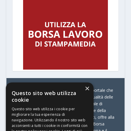
×
© Stratego Group –
stampamedia.net è il portale che
Questo sito web utilizza
racconta le innovazioni tecnologiche e l’attualità delle
cookie
aziende di stampa e di converting. È il portale di
Questo sito web utilizza i cookie per
riferimento per chi opera in Italia nel settore della
migliorare la tua esperienza di
comunicazione stampata. Oltre ai contenuti, offre alla
navigazione. Utilizzando il nostro sito web
propria community diversi servizi come:
la Borsa
acconsenti a tutti i cookie in conformità con
Lavoro, la Print Connection, i Big della Stampa e il