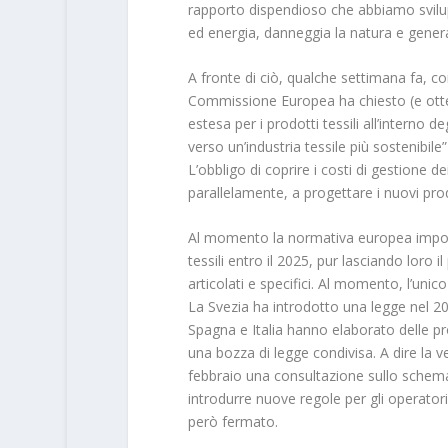
rapporto dispendioso che abbiamo svilup
ed energia, danneggia la natura e genera
A fronte di ciò, qualche settimana fa, con
Commissione Europea ha chiesto (e ottenu
estesa per i prodotti tessili all’interno d
verso un’industria tessile più sostenibile
L’obbligo di coprire i costi di gestione dei r
parallelamente, a progettare i nuovi prodo
Al momento la normativa europea impone a
tessili entro il 2025, pur lasciando loro 
articolati e specifici. Al momento, l’un
La Svezia ha introdotto una legge nel 20
Spagna e Italia hanno elaborato delle pr
una bozza di legge condivisa. A dire la v
febbraio una consultazione sullo schema
introdurre nuove regole per gli operatori
però fermato.