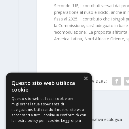
Secondo l’UE, i contributi versati dai pro
preparazione al riuso e riciclo, anche in
fissa al 2025. Il contributo che i singoli
la Commissione, sarà adeguato in base alle
‘ecomodulazione’. La proposta affronta anc
America Latina, Nord Africa e Oriente, s
×
CONDIVIDERE:
Questo sito web utilizza
cookie
Questo sito web utilizza i cookie per
migliorare la tua esperienza di
PRECEDENTE
navigazione. Utilizzando il nostro sito web
acconsenti a tutti i cookie in conformità con
Stampa flessografica: un’alternativa ecologica
la nostra policy per i cookie.
Leggi di più