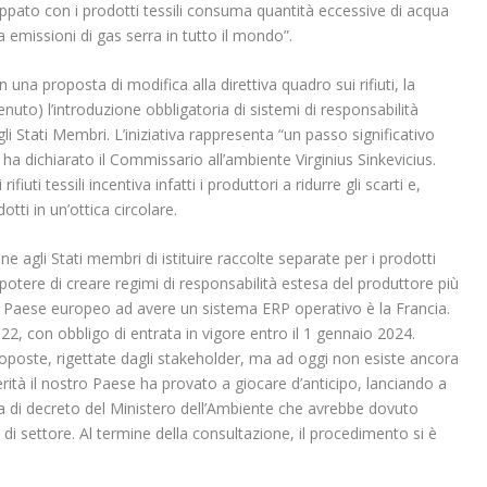
pato con i prodotti tessili consuma quantità eccessive di acqua
 emissioni di gas serra in tutto il mondo”.
 una proposta di modifica alla direttiva quadro sui rifiuti, la
to) l’introduzione obbligatoria di sistemi di responsabilità
egli Stati Membri. L’iniziativa rappresenta “un passo significativo
” ha dichiarato il Commissario all’ambiente Virginius Sinkevicius.
ifiuti tessili incentiva infatti i produttori a ridurre gli scarti e,
tti in un’ottica circolare.
gli Stati membri di istituire raccolte separate per i prodotti
il potere di creare regimi di responsabilità estesa del produttore più
ico Paese europeo ad avere un sistema ERP operativo è la Francia.
22, con obbligo di entrata in vigore entro il 1 gennaio 2024.
oposte, rigettate dagli stakeholder, ma ad oggi non esiste ancora
erità il nostro Paese ha provato a giocare d’anticipo, lanciando a
 di decreto del Ministero dell’Ambiente che avrebbe dovuto
 di settore. Al termine della consultazione, il procedimento si è