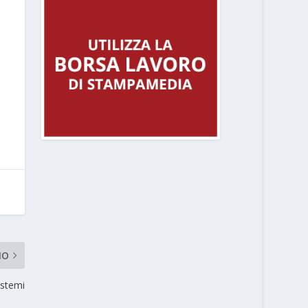
MO
istemi