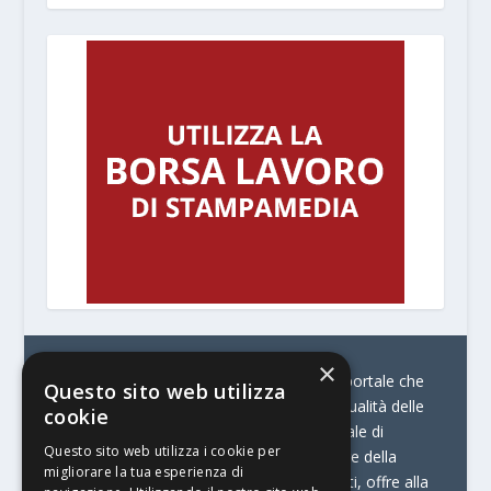
×
© Stratego Group –
stampamedia.net è il portale che
Questo sito web utilizza
racconta le innovazioni tecnologiche e l’attualità delle
cookie
aziende di stampa e di converting. È il portale di
Questo sito web utilizza i cookie per
riferimento per chi opera in Italia nel settore della
migliorare la tua esperienza di
comunicazione stampata. Oltre ai contenuti, offre alla