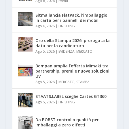
Ago 6, 2026
|
Eventi
Sitma lancia FlatPack, l’imballaggio
in carta per i pannelli dei mobili
Ago 6, 2026
|
FINISHING
Oro della Stampa 2026: prorogata la
data per la candidatura
Ago 5, 2026
|
EVIDENZA
,
MERCATO
Bompan amplia l’offerta Mimaki tra
partnership, premi e nuove soluzioni
UV
Ago 5, 2026
|
MERCATO
,
STAMPA
STAATS.LABEL sceglie Cartes GT360
Ago 5, 2026
|
FINISHING
Da BOBST controllo qualità per
imballaggi a zero difetti