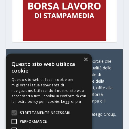
×
© Stratego Group –
stampamedia.net è il portale che
Questo sito web utilizza
racconta le innovazioni tecnologiche e l’attualità delle
cookie
aziende di stampa e di converting. È il portale di
Questo sito web utilizza i cookie per
riferimento per chi opera in Italia nel settore della
migliorare la tua esperienza di
comunicazione stampata. Oltre ai contenuti, offre alla
navigazione. Utilizzando il nostro sito web
propria community diversi servizi come:
la Borsa
acconsenti a tutti i cookie in conformità con
Lavoro, la Print Connection, i Big della Stampa e il
la nostra policy per i cookie.
Leggi di più
Centro Studi Printing.
STRETTAMENTE NECESSARI
Stampamedia.net è una delle testate di Stratego Group.
PERFORMANCE
Partita IVA
07921450156