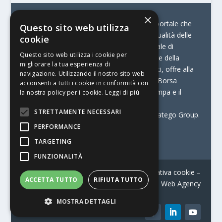
×
© Stratego Group –
stampamedia.net è il portale che
Questo sito web utilizza
racconta le innovazioni tecnologiche e l’attualità delle
cookie
aziende di stampa e di converting. È il portale di
Questo sito web utilizza i cookie per
riferimento per chi opera in Italia nel settore della
migliorare la tua esperienza di
comunicazione stampata. Oltre ai contenuti, offre alla
navigazione. Utilizzando il nostro sito web
propria community diversi servizi come:
la Borsa
acconsenti a tutti i cookie in conformità con
Lavoro, la Print Connection, i Big della Stampa e il
la nostra policy per i cookie.
Leggi di più
Centro Studi Printing.
STRETTAMENTE NECESSARI
Stampamedia.net è una delle testate di Stratego Group.
PERFORMANCE
Partita IVA
07921450156
TARGETING
FUNZIONALITÀ
Contatti
–
Informativa privacy
–
Informativa cookie
–
ACCETTA TUTTO
RIFIUTA TUTTO
Web Agency
MOSTRA DETTAGLI