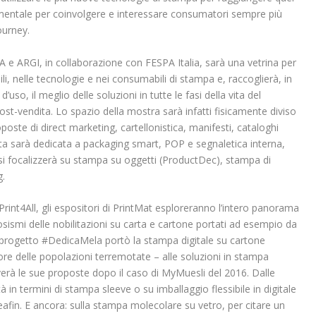
mentale per coinvolgere e interessare consumatori sempre più
ourney.
 e ARGI, in collaborazione con FESPA Italia, sarà una vetrina per
li, nelle tecnologie e nei consumabili di stampa e, raccoglierà, in
’uso, il meglio delle soluzioni in tutte le fasi della vita del
ost-vendita. Lo spazio della mostra sarà infatti fisicamente diviso
oposte di direct marketing, cartellonistica, manifesti, cataloghi
dita sarà dedicata a packaging smart, POP e segnaletica interna,
a si focalizzerà su stampa su oggetti (ProductDec), stampa di
g.
Print4All, gli espositori di PrintMat esploreranno l’intero panorama
osismi delle nobilitazioni su carta e cartone portati ad esempio da
l progetto #DedicaMela portò la stampa digitale su cartone
vore delle popolazioni terremotate – alle soluzioni in stampa
erà le sue proposte dopo il caso di MyMuesli del 2016. Dalle
tà in termini di stampa sleeve o su imballaggio flessibile in digitale
reafin. E ancora: sulla stampa molecolare su vetro, per citare un