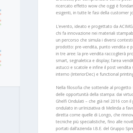
ricercato effetto wow che oggi è fonda
esigenti, in tutte le fasi della customer j
L’evento, ideato e progettato da ACIMGA
chi fa innovazione nei materiali stampabi
un percorso che simula i diversi contesti d
prodotto: pre-vendita, punto vendita e p
in tre aree: la pre-vendita raccoglierà pr
smart, segnaletica e display; l’area ven
astucci e scatole e infine il post vendit
interno (InteriorDec) e functional printin
Nella filosofia che sottende al progetto 
delle opportunità della stampa: dai virtu
Ghelfi Ondulati – che già nel 2016 con i
ondulato in un’iniziativa di Melinda a fa
diretta come quelle di Longo, che rinnov
tecniche più specialistiche, fino alle novi
portati dall’azienda I.B.E. del Gruppo Sp