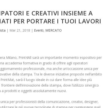
PATORI E CREATIVI INSIEME A
ATI PER PORTARE I TUOI LAVORI
ista
|
Mar 21, 2018
|
Eventi
,
MERCATO
iera Milano, Print4All sarà un importante momento espositivo per
pria accademia formativa in grado di offrire agli operatori
 aggiornamento professionale, ma anche un’occasione unica per
vative della stampa. Tra le diverse iniziative proposte nell’ambito
PrintMat, sarà il luogo ideale in cui dare forma alle idee più
 frontiere dell’innovazione della stampa, dove l’utilizzo sinergico
ta a prodotti e oggetti assolutamente nuovi.
ica per professionisti della comunicazione, creativi, designer,
utilizzare le più nuove tecnologie di stampa per raggiungere quel