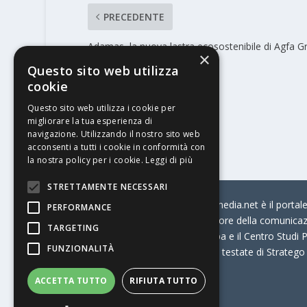
PRECEDENTE
Adamas, la nuova lastra ecosostenibile di Agfa G
×
Questo sito web utilizza
cookie
Questo sito web utilizza i cookie per
migliorare la tua esperienza di
navigazione. Utilizzando il nostro sito web
acconsenti a tutti i cookie in conformità con
la nostra policy per i cookie.
Leggi di più
STRETTAMENTE NECESSARI
© Stratego Group –
stampamedia.net è il portale 
PERFORMANCE
per chi opera in Italia nel settore della comunica
TARGETING
Connection, i Big della Stampa e il Centro Studi P
FUNZIONALITÀ
Stampamedia.net è una delle testate di Stratego
ACCETTA TUTTO
RIFIUTA TUTTO
Partita IVA
07921450156