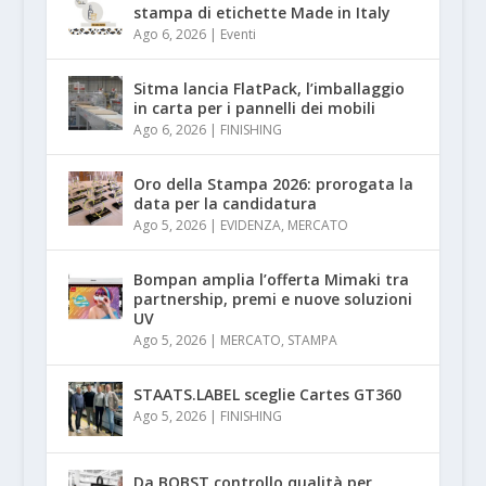
stampa di etichette Made in Italy
Ago 6, 2026
|
Eventi
Sitma lancia FlatPack, l’imballaggio
in carta per i pannelli dei mobili
Ago 6, 2026
|
FINISHING
Oro della Stampa 2026: prorogata la
data per la candidatura
Ago 5, 2026
|
EVIDENZA
,
MERCATO
Bompan amplia l’offerta Mimaki tra
partnership, premi e nuove soluzioni
UV
Ago 5, 2026
|
MERCATO
,
STAMPA
STAATS.LABEL sceglie Cartes GT360
Ago 5, 2026
|
FINISHING
Da BOBST controllo qualità per