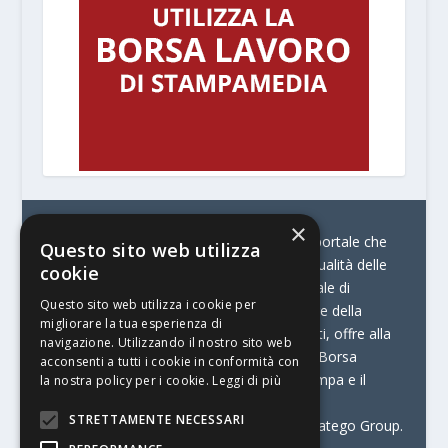
×
© Stratego Group –
stampamedia.net è il portale che
Questo sito web utilizza
racconta le innovazioni tecnologiche e l’attualità delle
cookie
aziende di stampa e di converting. È il portale di
Questo sito web utilizza i cookie per
riferimento per chi opera in Italia nel settore della
migliorare la tua esperienza di
comunicazione stampata. Oltre ai contenuti, offre alla
navigazione. Utilizzando il nostro sito web
propria community diversi servizi come:
la Borsa
acconsenti a tutti i cookie in conformità con
Lavoro, la Print Connection, i Big della Stampa e il
la nostra policy per i cookie.
Leggi di più
Centro Studi Printing.
STRETTAMENTE NECESSARI
Stampamedia.net è una delle testate di Stratego Group.