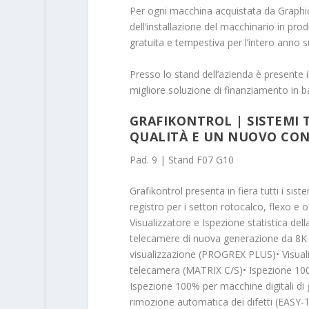
Per ogni macchina acquistata da Graphic
dell’installazione del macchinario in pr
gratuita e tempestiva per l’intero anno s
Presso lo stand dell’azienda è presente il
migliore soluzione di finanziamento in ba
GRAFIKONTROL | SISTEMI 
QUALITÀ E UN NUOVO CON
Pad. 9 | Stand F07 G10
Grafikontrol presenta in fiera tutti i sist
registro per i settori rotocalco, flexo e
Visualizzatore e Ispezione statistica d
telecamere di nuova generazione da 8K
visualizzazione (PROGREX PLUS)• Visuali
telecamera (MATRIX C/S)• Ispezione 100%
Ispezione 100% per macchine digitali d
rimozione automatica dei difetti (EASY-T