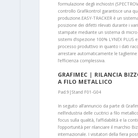
formulazione degli inchiostri (SPECTROVI
controllo Grafikontrol garantisce una qua
produzione.EASY-TRACKER è un sistema u
posizione dei difetti rilevati durante i v
stampate mediante un sistema di micro-ma
sistemi d’ispezione 100% LYNEX PLUS e
processo produttivo in quanto i dati ra
arrestare automaticamente le taglierine p
l’efficienza complessiva.
GRAFIMEC | RILANCIA BIZZ
A FILO METALLICO
Pad.9|Stand F01-G04
In seguito all’annuncio da parte di Graf
nell’industria delle cucitrici a filo meta
focus sulla qualità, l’affidabilità e la c
l’opportunità per rilanciare il marchio Bi
internazionale. I visitatori della fiera po