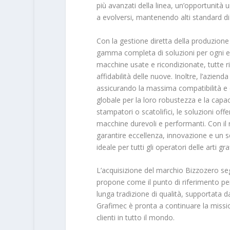
più avanzati della linea, un’opportunità
a evolversi, mantenendo alti standard di q
Con la gestione diretta della produzione 
gamma completa di soluzioni per ogni esig
macchine usate e ricondizionate, tutte r
affidabilità delle nuove. Inoltre, l’aziend
assicurando la massima compatibilità e d
globale per la loro robustezza e la capacità
stampatori o scatolifici, le soluzioni off
macchine durevoli e performanti. Con il 
garantire eccellenza, innovazione e un se
ideale per tutti gli operatori delle arti gra
L’acquisizione del marchio Bizzozero seg
propone come il punto di riferimento per l
lunga tradizione di qualità, supportata da
Grafimec è pronta a continuare la missio
clienti in tutto il mondo.