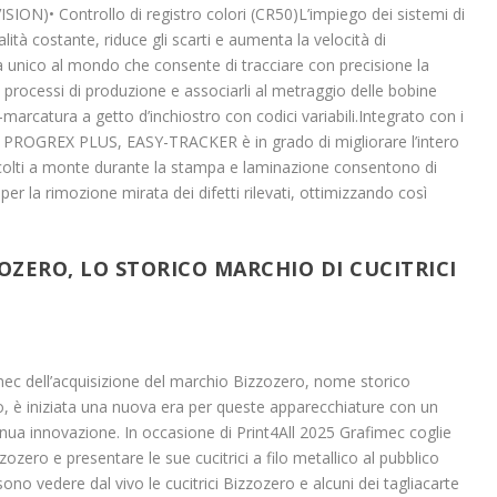
SION)• Controllo di registro colori (CR50)L’impiego dei sistemi di
lità costante, riduce gli scarti e aumenta la velocità di
nico al mondo che consente di tracciare con precisione la
ari processi di produzione e associarli al metraggio delle bobine
rcatura a getto d’inchiostro con codici variabili.Integrato con i
 PROGREX PLUS, EASY-TRACKER è in grado di migliorare l’intero
ccolti a monte durante la stampa e laminazione consentono di
er la rimozione mirata dei difetti rilevati, ottimizzando così
OZERO, LO STORICO MARCHIO DI CUCITRICI
imec dell’acquisizione del marchio Bizzozero, nome storico
llico, è iniziata una nuova era per queste apparecchiature con un
ontinua innovazione. In occasione di Print4All 2025 Grafimec coglie
zzozero e presentare le sue cucitrici a filo metallico al pubblico
ssono vedere dal vivo le cucitrici Bizzozero e alcuni dei tagliacarte