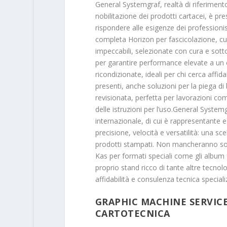
General Systemgraf, realtà di riferimento
nobilitazione dei prodotti cartacei, è pr
rispondere alle esigenze dei professionis
completa Horizon per fascicolazione, cuc
impeccabili, selezionate con cura e sot
per garantire performance elevate a un 
ricondizionate, ideali per chi cerca affid
presenti, anche soluzioni per la piega d
revisionata, perfetta per lavorazioni co
delle istruzioni per l’uso.General Systemg
internazionale, di cui è rappresentante 
precisione, velocità e versatilità: una sce
prodotti stampati. Non mancheranno sol
Kas per formati speciali come gli album fo
proprio stand ricco di tante altre tecnol
affidabilità e consulenza tecnica special
GRAPHIC MACHINE SERVICE 
CARTOTECNICA