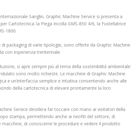
 internazionale Sanglin, Graphic Machine Service si presenta a
er Cartotecnica: la Piega Incolla GMS-850 4/6, la Fustellatrice
MS-1800.
di packaging di varie tipologie, sono offerte da Graphic Machine
enda con esperienza trentennale.
luzione, si apre sempre più al tema della sostenibilità ambientale:
 ondulato sono molto richieste. Le macchine di Graphic Machine
ca e un’interfaccia semplice e intuitiva consentendo anche alle
mondo della cartotecnica di elevare prontamente la loro
ine Service desidera far toccare con mano ai visitatori della
dopo stampa, permettendo anche ai neofiti del settore, di
le macchine, di conoscerne le procedure e vedere il prodotto