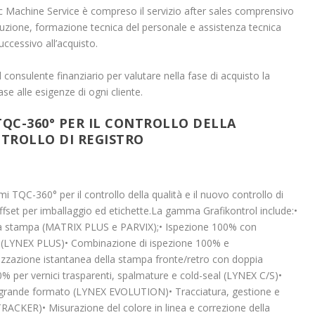
 Machine Service è compreso il servizio after sales comprensivo
oduzione, formazione tecnica del personale e assistenza tecnica
uccessivo all’acquisto.
 consulente finanziario per valutare nella fase di acquisto la
se alle esigenze di ogni cliente.
TQC-360° PER IL CONTROLLO DELLA
TROLLO DI REGISTRO
emi TQC-360° per il controllo della qualità e il nuovo controllo di
 offset per imballaggio ed etichette.La gamma Grafikontrol include:•
ella stampa (MATRIX PLUS e PARVIX);• Ispezione 100% con
 (LYNEX PLUS)• Combinazione di ispezione 100% e
zzazione istantanea della stampa fronte/retro con doppia
 per vernici trasparenti, spalmature e cold-seal (LYNEX C/S)•
i grande formato (LYNEX EVOLUTION)• Tracciatura, gestione e
RACKER)• Misurazione del colore in linea e correzione della