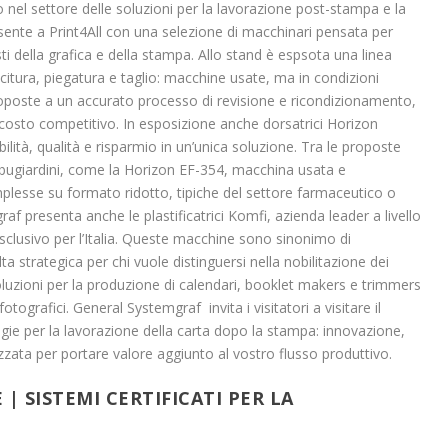
 nel settore delle soluzioni per la lavorazione post-stampa e la
esente a Print4All con una selezione di macchinari pensata per
ti della grafica e della stampa. Allo stand è espsota una linea
itura, piegatura e taglio: macchine usate, ma in condizioni
toposte a un accurato processo di revisione e ricondizionamento,
costo competitivo. In esposizione anche dorsatrici Horizon
abilità, qualità e risparmio in un’unica soluzione. Tra le proposte
i bugiardini, come la Horizon EF-354, macchina usata e
mplesse su formato ridotto, tipiche del settore farmaceutico o
raf presenta anche le plastificatrici Komfi, azienda leader a livello
esclusivo per l’Italia. Queste macchine sono sinonimo di
lta strategica per chi vuole distinguersi nella nobilitazione dei
uzioni per la produzione di calendari, booklet makers e trimmers
tografici. General Systemgraf invita i visitatori a visitare il
ogie per la lavorazione della carta dopo la stampa: innovazione,
izzata per portare valore aggiunto al vostro flusso produttivo.
| SISTEMI CERTIFICATI PER LA