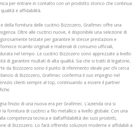
 unica per entrare in contatto con un prodotto storico che continua
ualità e affidabilità.
e della fornitura delle cucitrici Bizzozero, Grafimec offre una
enza. Oltre alle cucitrici nuove, è disponibile una selezione di
igorosamente testate per garantire le stesse prestazioni e
a fornisce ricambi originali e materiali di consumo ufficiali,
urata nel tempo. Le cucitrici Bizzozero sono apprezzate a livello
 di garantire risultati di alta qualità. Sia che si tratti di legatorie,
erte da Bizzozero sono il punto di riferimento ideale per chi cerca
rilancio di Bizzozero, Grafimec conferma il suo impegno nel
rvizio clienti sempre al top, continuando a essere il partner
fiche.
na l’inizio di una nuova era per Grafimec. L’azienda ora si
a fornitura di cucitrici a filo metallico a livello globale. Con una
lla competenza tecnica e dall’affidabilità dei suoi prodotti,
ne di Bizzozero. Lo farà offrendo soluzioni moderne e affidabili a