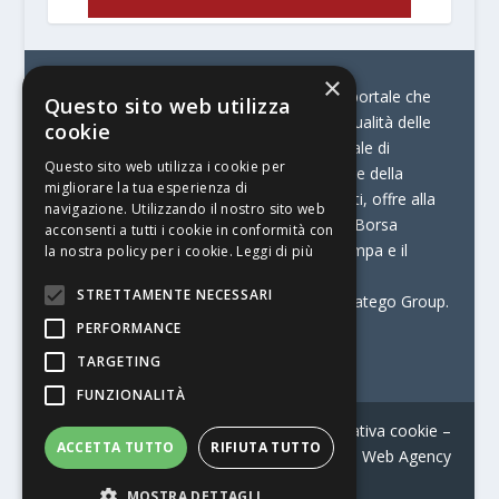
×
© Stratego Group –
stampamedia.net è il portale che
Questo sito web utilizza
racconta le innovazioni tecnologiche e l’attualità delle
cookie
aziende di stampa e di converting. È il portale di
Questo sito web utilizza i cookie per
riferimento per chi opera in Italia nel settore della
migliorare la tua esperienza di
comunicazione stampata. Oltre ai contenuti, offre alla
navigazione. Utilizzando il nostro sito web
propria community diversi servizi come:
la Borsa
acconsenti a tutti i cookie in conformità con
Lavoro, la Print Connection, i Big della Stampa e il
la nostra policy per i cookie.
Leggi di più
Centro Studi Printing.
STRETTAMENTE NECESSARI
Stampamedia.net è una delle testate di Stratego Group.
PERFORMANCE
Partita IVA
07921450156
TARGETING
FUNZIONALITÀ
Contatti
–
Informativa privacy
–
Informativa cookie
–
ACCETTA TUTTO
RIFIUTA TUTTO
Web Agency
MOSTRA DETTAGLI