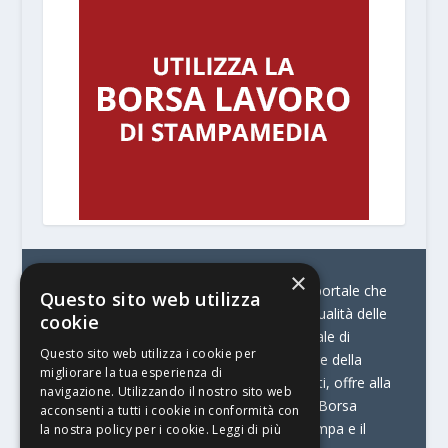
×
© Stratego Group –
stampamedia.net è il portale che
Questo sito web utilizza
racconta le innovazioni tecnologiche e l’attualità delle
cookie
aziende di stampa e di converting. È il portale di
Questo sito web utilizza i cookie per
riferimento per chi opera in Italia nel settore della
migliorare la tua esperienza di
comunicazione stampata. Oltre ai contenuti, offre alla
navigazione. Utilizzando il nostro sito web
propria community diversi servizi come:
la Borsa
acconsenti a tutti i cookie in conformità con
Lavoro, la Print Connection, i Big della Stampa e il
la nostra policy per i cookie.
Leggi di più