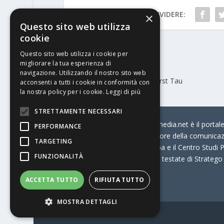
CONDIVIDERE:
×
Questo sito web utilizza
cookie
Questo sito web utilizza i cookie per
PRECEDENTE
migliorare la tua esperienza di
navigazione. Utilizzando il nostro sito web
Open Data raddoppia con Durst Tau
acconsenti a tutti i cookie in conformità con
la nostra policy per i cookie.
Leggi di più
STRETTAMENTE NECESSARI
© Stratego Group –
stampamedia.net è il portale 
PERFORMANCE
per chi opera in Italia nel settore della comunica
TARGETING
Connection, i Big della Stampa e il Centro Studi P
FUNZIONALITÀ
Stampamedia.net è una delle testate di Stratego
ACCETTA TUTTO
RIFIUTA TUTTO
Partita IVA
07921450156
MOSTRA DETTAGLI