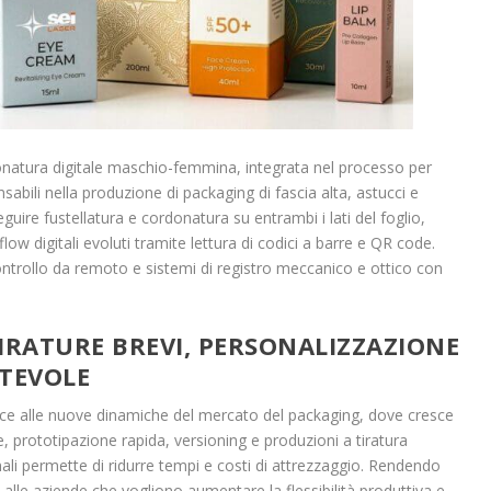
ordonatura digitale maschio-femmina, integrata nel processo per
sabili nella produzione di packaging di fascia alta, astucci e
guire fustellatura e cordonatura su entrambi i lati del foglio,
low digitali evoluti tramite lettura di codici a barre e QR code.
ontrollo da remoto e sistemi di registro meccanico e ottico con
IRATURE BREVI, PERSONALIZZAZIONE
TEVOLE
e alle nuove dinamiche del mercato del packaging, dove cresce
, prototipazione rapida, versioning e produzioni a tiratura
nali permette di ridurre tempi e costi di attrezzaggio. Rendendo
alle aziende che vogliono aumentare la flessibilità produttiva e