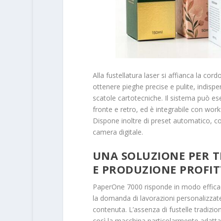
Alla fustellatura laser si affianca la c
ottenere pieghe precise e pulite, indispen
scatole cartotecniche. Il sistema può ese
fronte e retro, ed è integrabile con workf
Dispone inoltre di preset automatico, c
camera digitale.
UNA SOLUZIONE PER T
E PRODUZIONE PROFIT
PaperOne 7000 risponde in modo efficac
la domanda di lavorazioni personalizzate
contenuta. L’assenza di fustelle tradizio
così la macchina particolarmente adatta 