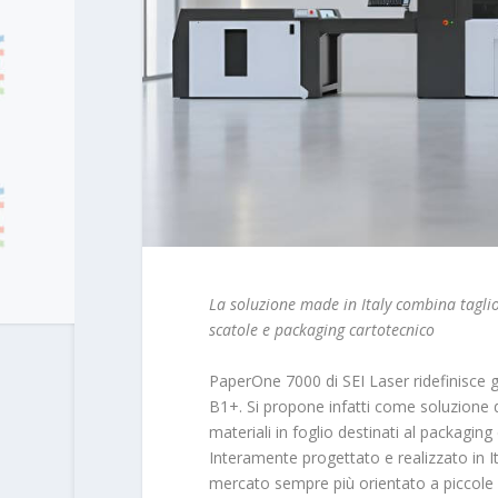
La soluzione made in Italy combina taglio 
scatole e packaging cartotecnico
PaperOne 7000 di SEI Laser ridefinisce gl
B1+. Si propone infatti come soluzione di e
materiali in foglio destinati al packaging 
Interamente progettato e realizzato in It
mercato sempre più orientato a piccole 