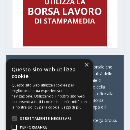
×
© Stratego Group –
stampamedia.net è il portale che
Questo sito web utilizza
racconta le innovazioni tecnologiche e l’attualità delle
cookie
aziende di stampa e di converting. È il portale di
Questo sito web utilizza i cookie per
riferimento per chi opera in Italia nel settore della
migliorare la tua esperienza di
comunicazione stampata. Oltre ai contenuti, offre alla
navigazione. Utilizzando il nostro sito web
propria community diversi servizi come:
la Borsa
acconsenti a tutti i cookie in conformità con
Lavoro, la Print Connection, i Big della Stampa e il
la nostra policy per i cookie.
Leggi di più
Centro Studi Printing.
STRETTAMENTE NECESSARI
Stampamedia.net è una delle testate di Stratego Group.
PERFORMANCE