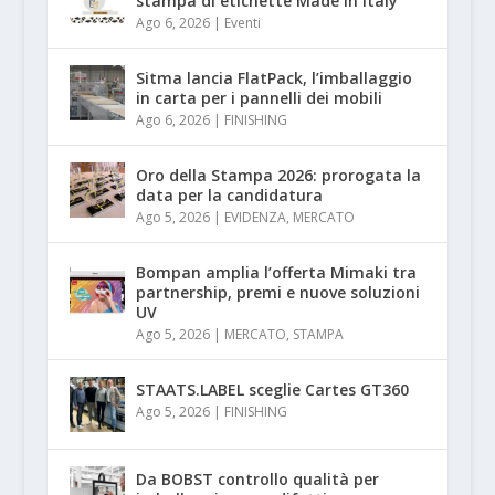
stampa di etichette Made in Italy
Ago 6, 2026
|
Eventi
Sitma lancia FlatPack, l’imballaggio
in carta per i pannelli dei mobili
Ago 6, 2026
|
FINISHING
Oro della Stampa 2026: prorogata la
data per la candidatura
Ago 5, 2026
|
EVIDENZA
,
MERCATO
Bompan amplia l’offerta Mimaki tra
partnership, premi e nuove soluzioni
UV
Ago 5, 2026
|
MERCATO
,
STAMPA
STAATS.LABEL sceglie Cartes GT360
Ago 5, 2026
|
FINISHING
Da BOBST controllo qualità per