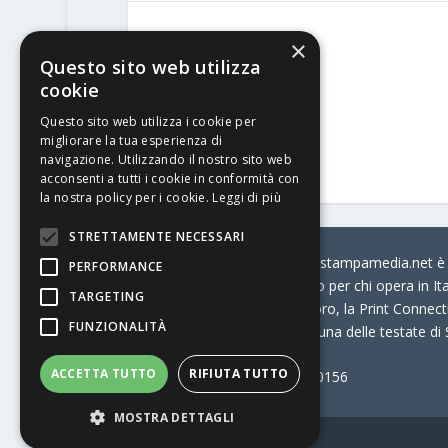
×
Questo sito web utilizza
cookie
Questo sito web utilizza i cookie per
migliorare la tua esperienza di
navigazione. Utilizzando il nostro sito web
acconsenti a tutti i cookie in conformità con
la nostra policy per i cookie.
Leggi di più
STRETTAMENTE NECESSARI
© Stratego Group –
stampamedia.net è il
PERFORMANCE
portale di riferimento per chi opera in I
TARGETING
come:
la Borsa Lavoro, la Print Connecti
FUNZIONALITÀ
Stampamedia.net è una delle testate di
ACCETTA TUTTO
RIFIUTA TUTTO
Partita IVA
07921450156
MOSTRA DETTAGLI