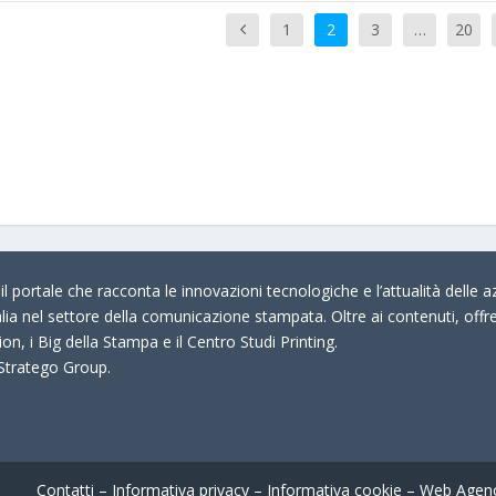
1
2
3
…
20
 portale che racconta le innovazioni tecnologiche e l’attualità delle az
talia nel settore della comunicazione stampata. Oltre ai contenuti, offr
on, i Big della Stampa e il Centro Studi Printing.
 Stratego Group.
Contatti
–
Informativa privacy
–
Informativa cookie
–
Web Agen