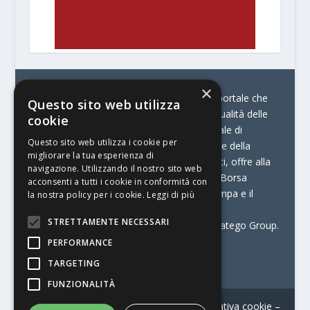
×
© Stratego Group –
stampamedia.net è il portale che
Questo sito web utilizza
racconta le innovazioni tecnologiche e l’attualità delle
cookie
aziende di stampa e di converting. È il portale di
Questo sito web utilizza i cookie per
riferimento per chi opera in Italia nel settore della
migliorare la tua esperienza di
comunicazione stampata. Oltre ai contenuti, offre alla
navigazione. Utilizzando il nostro sito web
propria community diversi servizi come:
la Borsa
acconsenti a tutti i cookie in conformità con
Lavoro, la Print Connection, i Big della Stampa e il
la nostra policy per i cookie.
Leggi di più
Centro Studi Printing.
STRETTAMENTE NECESSARI
Stampamedia.net è una delle testate di Stratego Group.
PERFORMANCE
Partita IVA
07921450156
TARGETING
FUNZIONALITÀ
Contatti
–
Informativa privacy
–
Informativa cookie
–