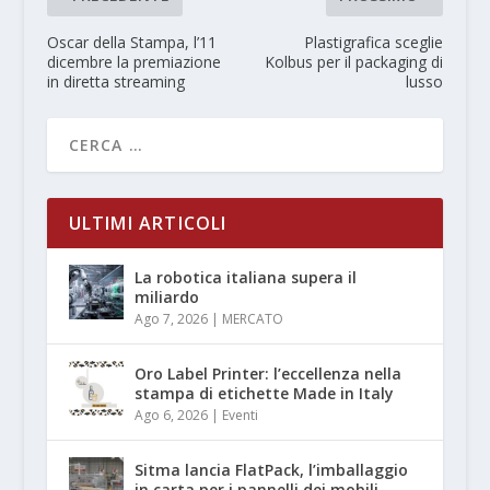
Oscar della Stampa, l’11
Plastigrafica sceglie
dicembre la premiazione
Kolbus per il packaging di
in diretta streaming
lusso
ULTIMI ARTICOLI
La robotica italiana supera il
miliardo
Ago 7, 2026
|
MERCATO
Oro Label Printer: l’eccellenza nella
stampa di etichette Made in Italy
Ago 6, 2026
|
Eventi
Sitma lancia FlatPack, l’imballaggio
in carta per i pannelli dei mobili