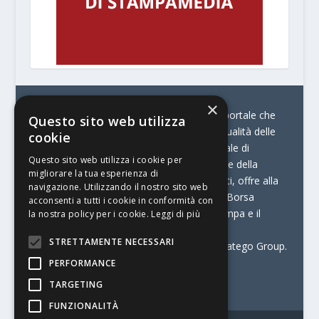
×
© Stratego Group –
stampamedia.net è il portale che
Questo sito web utilizza
racconta le innovazioni tecnologiche e l’attualità delle
cookie
aziende di stampa e di converting. È il portale di
Questo sito web utilizza i cookie per
riferimento per chi opera in Italia nel settore della
migliorare la tua esperienza di
comunicazione stampata. Oltre ai contenuti, offre alla
navigazione. Utilizzando il nostro sito web
propria community diversi servizi come:
la Borsa
acconsenti a tutti i cookie in conformità con
Lavoro, la Print Connection, i Big della Stampa e il
la nostra policy per i cookie.
Leggi di più
Centro Studi Printing.
STRETTAMENTE NECESSARI
Stampamedia.net è una delle testate di Stratego Group.
PERFORMANCE
Partita IVA
07921450156
TARGETING
FUNZIONALITÀ