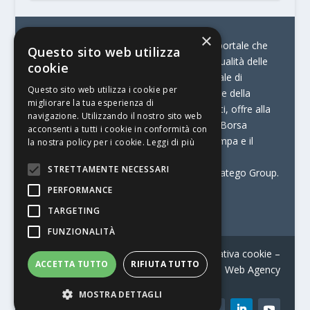
×
© Stratego Group –
stampamedia.net è il portale che
Questo sito web utilizza
racconta le innovazioni tecnologiche e l’attualità delle
cookie
aziende di stampa e di converting. È il portale di
Questo sito web utilizza i cookie per
riferimento per chi opera in Italia nel settore della
migliorare la tua esperienza di
comunicazione stampata. Oltre ai contenuti, offre alla
navigazione. Utilizzando il nostro sito web
propria community diversi servizi come:
la Borsa
acconsenti a tutti i cookie in conformità con
Lavoro, la Print Connection, i Big della Stampa e il
la nostra policy per i cookie.
Leggi di più
Centro Studi Printing.
STRETTAMENTE NECESSARI
Stampamedia.net è una delle testate di Stratego Group.
PERFORMANCE
Partita IVA
07921450156
TARGETING
FUNZIONALITÀ
Contatti
–
Informativa privacy
–
Informativa cookie
–
ACCETTA TUTTO
RIFIUTA TUTTO
Web Agency
MOSTRA DETTAGLI