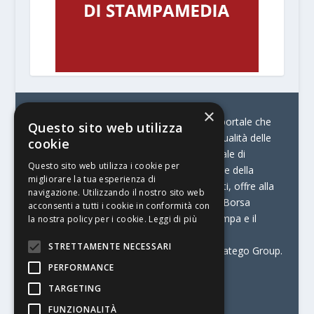
×
© Stratego Group –
stampamedia.net è il portale che
Questo sito web utilizza
racconta le innovazioni tecnologiche e l’attualità delle
cookie
aziende di stampa e di converting. È il portale di
Questo sito web utilizza i cookie per
riferimento per chi opera in Italia nel settore della
migliorare la tua esperienza di
comunicazione stampata. Oltre ai contenuti, offre alla
navigazione. Utilizzando il nostro sito web
propria community diversi servizi come:
la Borsa
acconsenti a tutti i cookie in conformità con
Lavoro, la Print Connection, i Big della Stampa e il
la nostra policy per i cookie.
Leggi di più
Centro Studi Printing.
STRETTAMENTE NECESSARI
Stampamedia.net è una delle testate di Stratego Group.
PERFORMANCE
Partita IVA
07921450156
TARGETING
FUNZIONALITÀ