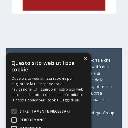
×
© Stratego Group –
stampamedia.net è il portale che
Questo sito web utilizza
racconta le innovazioni tecnologiche e l’attualità delle
cookie
aziende di stampa e di converting. È il portale di
Questo sito web utilizza i cookie per
riferimento per chi opera in Italia nel settore della
migliorare la tua esperienza di
comunicazione stampata. Oltre ai contenuti, offre alla
navigazione. Utilizzando il nostro sito web
propria community diversi servizi come:
la Borsa
acconsenti a tutti i cookie in conformità con
Lavoro, la Print Connection, i Big della Stampa e il
la nostra policy per i cookie.
Leggi di più
Centro Studi Printing.
STRETTAMENTE NECESSARI
Stampamedia.net è una delle testate di Stratego Group.
PERFORMANCE
Partita IVA
07921450156