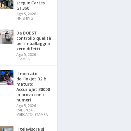
sceglie Cartes
GT360
Ago 5, 2026
|
FINISHING
Da BOBST
controllo qualità
per imballaggi a
zero difetti
Ago 5, 2026
|
STAMPA
Il mercato
dell’inkjet B2 è
maturo:
AccurioJet 30000
lo prova con i
numeri
Ago 5, 2026
|
EVIDENZA
,
MERCATO
,
STAMPA
Il televisore si