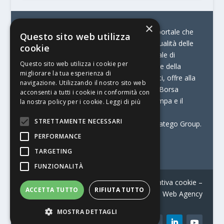
×
© Stratego Group –
stampamedia.net è il portale che
Questo sito web utilizza
racconta le innovazioni tecnologiche e l’attualità delle
cookie
aziende di stampa e di converting. È il portale di
Questo sito web utilizza i cookie per
riferimento per chi opera in Italia nel settore della
migliorare la tua esperienza di
comunicazione stampata. Oltre ai contenuti, offre alla
navigazione. Utilizzando il nostro sito web
propria community diversi servizi come:
la Borsa
acconsenti a tutti i cookie in conformità con
Lavoro, la Print Connection, i Big della Stampa e il
la nostra policy per i cookie.
Leggi di più
Centro Studi Printing.
STRETTAMENTE NECESSARI
Stampamedia.net è una delle testate di Stratego Group.
PERFORMANCE
Partita IVA
07921450156
TARGETING
FUNZIONALITÀ
Contatti
–
Informativa privacy
–
Informativa cookie
–
ACCETTA TUTTO
RIFIUTA TUTTO
Web Agency
MOSTRA DETTAGLI