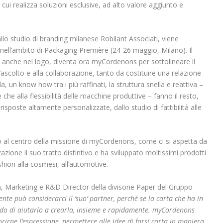
 cui realizza soluzioni esclusive, ad alto valore aggiunto e
lo studio di branding milanese Robilant Associati, viene
nell’ambito di Packaging Première (24-26 maggio, Milano). Il
anche nel logo, diventa ora myCordenons per sottolineare il
l’ascolto e alla collaborazione, tanto da costituire una relazione
da, un know how tra i più raffinati, la struttura snella e reattiva –
che alla flessibilità delle macchine produttive – fanno il resto,
sposte altamente personalizzate, dallo studio di fattibilità alle
o al centro della missione di myCordenons, come ci si aspetta da
azione il suo tratto distintivo e ha sviluppato moltissimi prodotti
ashion alla cosmesi, all’automotive.
, Marketing e R&D Director della divisone Paper del Gruppo
ente può considerarci il ‘suo’ partner, perché se la carta che ha in
ado di aiutarlo a crearla, insieme e rapidamente. myCordenons
orirne l’espressione, permettere alle idee di farsi carta in maniera