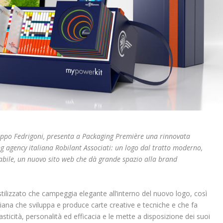
ruppo Fedrigoni, presenta a Packaging Première
una rinnovata
 agency italiana Robilant Associati:
un logo dal tratto moderno,
abile,
un
nuovo sito web che dà grande spazio alla brand
e stilizzato che campeggia elegante all’interno del nuovo logo, così
ana che sviluppa e produce carte creative e tecniche e che fa
asticità, personalità ed efficacia e le mette a disposizione dei suoi