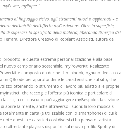
le: myPower, myPaper.
”
mento al linguaggio visivo, agli strumenti nuovi o aggiornati – è
idenza dell’unicità dell’offerta myCordenons. Oltre la superficie,
lla di superare la specificità della materia, liberando l’energia del
Ferrara, Direttore Creativo di Robilant Associati, autore del
i prodotto, e questa estrema personalizzazione è alla base
del nuovo campionario sostenibile, myPowerKit. Realizzato
yPowerKit è composto da decine di minibook, ognuno dedicato a
 un QRcode per approfondirne le caratteristiche sul sito, che
tilizzo ottenendo lo strumento di lavoro più adatto alle proprie
yInstinct, che raccoglie l’offerta più iconica e particolare di
ù classici, a cui ciascuno può aggiungere myBespoke, la sezione
 di aprire la mente, anche attraverso i suoni: la loro musica si
a totalmente in carta (e utilizzabile con lo smartphone) di cui è
note questi tre caratteri così diversi ci ha pensato l’artista
to altrettante playlists disponibili sul nuovo profilo Spotify di