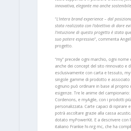
innovativa, elegante ma anche sostenibi
“
L’intera brand experience – dal posiziona
stata realizzata con l’obiettivo di dare ev
l’intuizione di questo progetto è stata que
suo potere espressivo
”, commenta Angelo 
progetto.
“my” precede ogni marchio, ogni nome d
anche dei concept del sito rinnovato e 
esclusivamente con carta e tessuto, m
singole gamme di prodotto e associato a
ognuno può ordinare in base al proprio u
esigenze. Tre le anime del campionario: m
Cordenons, e myAgile, con i prodotti pi
personalizzata. Carte capaci di ispirare e
potrà ascoltare grazie alla cassa acustic
dotato myPowerKit. E a descrivere con le 
italiano Frankie hi-nrg mc, che ha compila