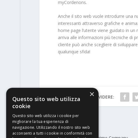
myCordenons.
Anche il sito web vuole introdurre una n
interessanti attraverso grafiche e anima
home page l’utente viene guidato in un 
arriva alle informazioni più tecniche di p
cliente può anche scegliere di sviluppar
qualunque sfida!
×
CONDIVIDERE:
Questo sito web utilizza
cookie
Questo sito web utilizza i cookie per
migliorare la tua esperienza di
PRECEDENTE
navigazione. Utilizzando il nostro sito web
acconsenti a tutti i cookie in conformità con
Durst Group ottiene il Cribis Prime Company