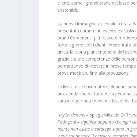
clienti, come i grandi brand del lusso per
sostenibili.
La nuova immagine aziendale, curata dal
presentata durante un evento esclusivo 
brand Cordenons, più fresco e moderno 
forte legame con i clienti, improntato al
unica: la storia pluricentenaria dell’azien
grazie sia alle competenze delle persone 
permettendo di ricevere in breve tempo ri
prove mock up, fino alla produzione.
Il cliente e il consumatore, dunque, son
un’azienda che ha fatto della personalizz
sartoriali per noti brand del lusso, dal f
“
myCordenons
– spiega Micaela Di Trana
Fedrigoni –
significa appunto che ogni cli
mente non esiste a catalogo siamo in gr
vuole supportare il pensiero creativo, fav