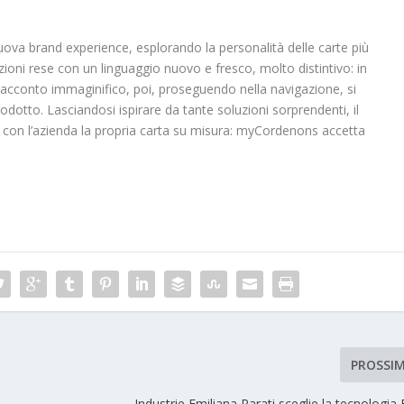
uova brand experience, esplorando la personalità delle carte più
zioni rese con un linguaggio nuovo e fresco, molto distintivo: in
racconto immaginifico, poi, proseguendo nella navigazione, si
rodotto. Lasciandosi ispirare da tante soluzioni sorprendenti, il
e con l’azienda la propria carta su misura: myCordenons accetta
PROSSI
Industrie Emiliana Parati sceglie la tecnologia