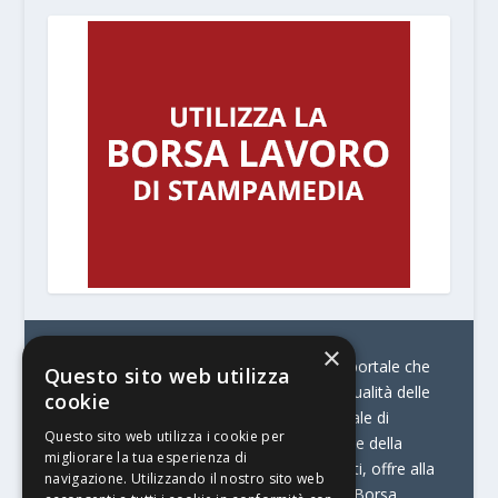
×
© Stratego Group –
stampamedia.net è il portale che
Questo sito web utilizza
racconta le innovazioni tecnologiche e l’attualità delle
cookie
aziende di stampa e di converting. È il portale di
Questo sito web utilizza i cookie per
riferimento per chi opera in Italia nel settore della
migliorare la tua esperienza di
comunicazione stampata. Oltre ai contenuti, offre alla
navigazione. Utilizzando il nostro sito web
propria community diversi servizi come:
la Borsa