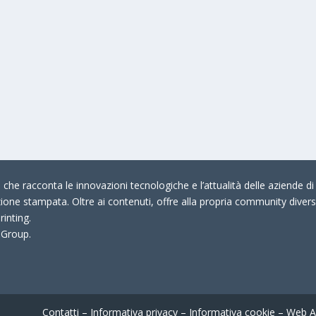
che racconta le innovazioni tecnologiche e l’attualità delle aziende di 
zione stampata. Oltre ai contenuti, offre alla propria community divers
rinting.
 Group.
Contatti
–
Informativa privacy
–
Informativa cookie
–
Web A