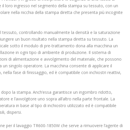
e il loro ingresso nel segmento della stampa su tessuto, con un
colare nella nicchia della stampa diretta che presenta più incognite
 tessuto, controllando manualmente la densità e la saturazione
giungere un buon risultato nella stampa diretta su tessuto. La
rticale sotto il modulo di pre-trattamento dona alla macchina un
lazione in ogni tipo di ambiente di produzione. Il sistema di
razioni di alimentazione e avvolgimento del materiale, che possono
 un singolo operatore. La macchina consente di applicare il
nella fase di finissaggio, ed è compatibile con inchiostri reattivi,
e dopo la stampa. Anch’essa garantisce un ingombro ridotto,
atore e l’avvolgitore uno sopra all’altro nella parte frontale. La
atura in base al tipo di inchiostro utilizzato ed è compatibile
ili, dispersi.
one per il lavaggio TR600-1850W che serve a rimuovere l’agente di