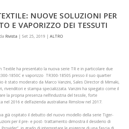
EXTILE: NUOVE SOLUZIONI PER
O E VAPORIZZO DEI TESSUTI
 da
Rivista
|
Set 25, 2019
|
ALTRO
extile ha presentato la nuova serie TR e in particolare due
TR300-1850C e vaporizzo TR300-1850S presso il suo quartier
cio è stato moderato da Marco Vanzini, Sales Director di Mimaki,
i, rivenditori e stampa specializzata. Vanzini ha spiegato come il
e la propria presenza nell’industria del tessile, forte
ica nel 2016 e dell’azienda australiana Rimslow nel 2017.
 già ospitato il debutto del nuovo modello della serie Tiger-
zioni per il pre- e post- trattamento dimostra il desiderio di
rovider”, in grado di interpretare le esigenze di una fascia di