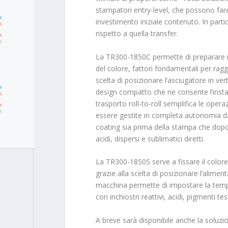
stampatori entry-level, che possono far
investimento iniziale contenuto. In parti
rispetto a quella transfer.
La TR300-1850C permette di preparare il
del colore, fattori fondamentali per rag
scelta di posizionare l’asciugatore in ve
design compatto che ne consente l’instal
trasporto roll-to-roll semplifica le ope
essere gestite in completa autonomia da
coating sia prima della stampa che dopo, 
acidi, dispersi e sublimatici diretti.
La TR300-1850S serve a fissare il color
grazie alla scelta di posizionare l’aliment
macchina permette di impostare la temper
con inchiostri reattivi, acidi, pigmenti tess
A breve sarà disponibile anche la soluzi