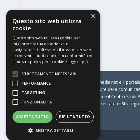
×
Questo sito web utilizza
cookie
Questo sito web utilizza i cookie per
migliorare la tua esperienza di
navigazione. Utilizzando il nostro sito web
acconsenti a tutti i cookie in conformità con
la nostra policy per i cookie.
Leggi di più
STRETTAMENTE NECESSARI
© Stratego Group –
stampamedia.net è il portale 
PERFORMANCE
per chi opera in Italia nel settore della comunica
TARGETING
Connection, i Big della Stampa e il Centro Studi P
FUNZIONALITÀ
Stampamedia.net è una delle testate di Stratego
ACCETTA TUTTO
RIFIUTA TUTTO
Partita IVA
07921450156
MOSTRA DETTAGLI