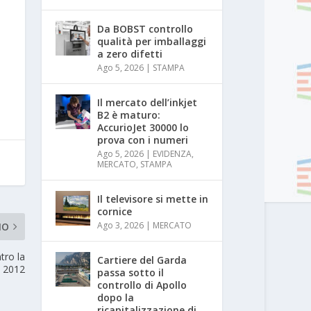
Da BOBST controllo
qualità per imballaggi
a zero difetti
Ago 5, 2026
|
STAMPA
Il mercato dell’inkjet
B2 è maturo:
AccurioJet 30000 lo
prova con i numeri
Ago 5, 2026
|
EVIDENZA
,
MERCATO
,
STAMPA
Il televisore si mette in
cornice
Ago 3, 2026
|
MERCATO
MO
tro la
Cartiere del Garda
e 2012
passa sotto il
controllo di Apollo
dopo la
ricapitalizzazione di