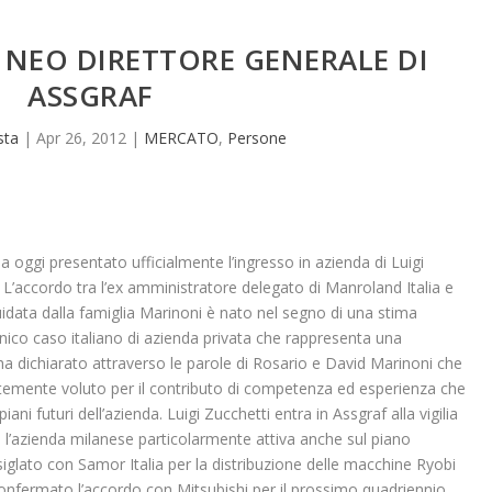
 NEO DIRETTORE GENERALE DI
ASSGRAF
sta
|
Apr 26, 2012
|
MERCATO
,
Persone
ggi presentato ufficialmente l’ingresso in azienda di Luigi
. L’accordo tra l’ex amministratore delegato di Manroland Italia e
uidata dalla famiglia Marinoni è nato nel segno di una stima
unico caso italiano di azienda privata che rappresenta una
 ha dichiarato attraverso le parole di Rosario e David Marinoni che
ortemente voluto per il contributo di competenza ed esperienza che
ani futuri dell’azienda. Luigi Zucchetti entra in Assgraf alla vigilia
’azienda milanese particolarmente attiva anche sul piano
siglato con Samor Italia per la distribuzione delle macchine Ryobi
nfermato l’accordo con Mitsubishi per il prossimo quadriennio.