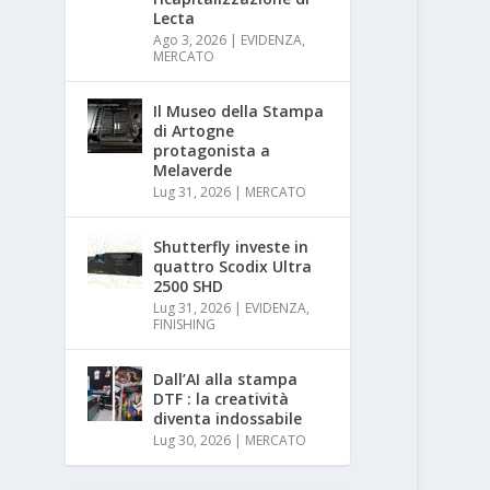
Lecta
Ago 3, 2026
|
EVIDENZA
,
MERCATO
Il Museo della Stampa
di Artogne
protagonista a
Melaverde
Lug 31, 2026
|
MERCATO
Shutterfly investe in
quattro Scodix Ultra
2500 SHD
Lug 31, 2026
|
EVIDENZA
,
FINISHING
Dall’AI alla stampa
DTF : la creatività
diventa indossabile
Lug 30, 2026
|
MERCATO