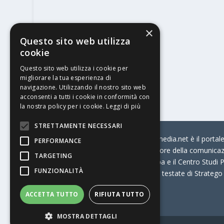
×
Questo sito web utilizza
cookie
Questo sito web utilizza i cookie per
migliorare la tua esperienza di
navigazione. Utilizzando il nostro sito web
acconsenti a tutti i cookie in conformità con
la nostra policy per i cookie.
Leggi di più
STRETTAMENTE NECESSARI
© Stratego Group –
stampamedia.net è il portale 
PERFORMANCE
per chi opera in Italia nel settore della comunica
TARGETING
Connection, i Big della Stampa e il Centro Studi P
FUNZIONALITÀ
Stampamedia.net è una delle testate di Stratego
ACCETTA TUTTO
RIFIUTA TUTTO
Partita IVA
07921450156
MOSTRA DETTAGLI